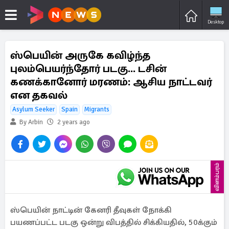
Desktop
ஸ்பெயின் அருகே கவிழ்ந்த
புலம்பெயர்ந்தோர் படகு... டசின்
கணக்கானோர் மரணம்: ஆசிய நாட்டவர்
என தகவல்
Asylum Seeker
Spain
Migrants
By Arbin
2 years ago
விளம்பரம்
ஸ்பெயின் நாட்டின் கேனரி தீவுகள் நோக்கி
பயணப்பட்ட படகு ஒன்று விபத்தில் சிக்கியதில், 50க்கும்