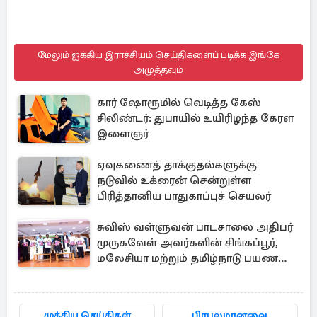
மேலும் ஐக்கிய இராச்சியம் செய்திகளைப் படிக்க இங்கே
அழுத்தவும்
கார் ஷோரூமில் வெடித்த கேஸ்
சிலிண்டர்: துபாயில் உயிரிழந்த கேரள
இளைஞர்
ஏவுகணைத் தாக்குதல்களுக்கு
நடுவில் உக்ரைன் சென்றுள்ள
பிரித்தானிய பாதுகாப்புச் செயலர்
சுவிஸ் வள்ளுவன் பாடசாலை அதிபர்
முருகவேள் அவர்களின் சிங்கப்பூர்,
மலேசியா மற்றும் தமிழ்நாடு பயண
அனுபவ தொகுப்பு
முக்கிய செய்திகள்
பிரபலமானவை