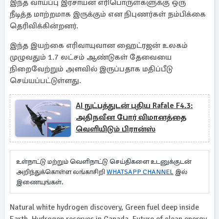
இந்த வாய்ப்பு இரசாயன எரிபொருள்களுக்கு ஒரு
நீடித்த மாற்றமாக இருக்கும் என நிபுணர்கள் நம்பிக்கை
தெரிவிக்கின்றனர்.
இந்த இயற்கை எரிவாயுவான ஹைட்ரஜன் உலகம்
முழுவதும் 1.7 லட்சம் ஆண்டுகள் தேவையை
நிறைவேற்றும் அளவில் இருப்பதாக மதிப்பீடு
செய்யப்பட்டுள்ளது.
AI நுட்பத்துடன் புதிய Rafale F4.3:
அதிநவீன போர் விமானத்தை
வெளியிடும் பிரான்ஸ்
உள்நாட்டு மற்றும் வெளிநாட்டு செய்திகளை உடனுக்குடன்
அறிந்துக்கொள்ள லங்காசிறி
WHATSAPP CHANNEL
இல்
இணையுங்கள்.
Natural white hydrogen discovery, Green fuel deep inside