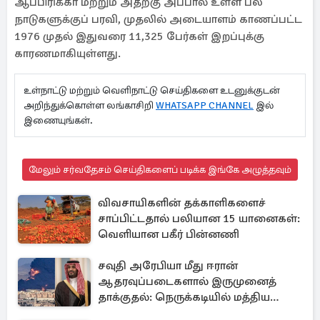
ஆப்பிரிக்கா மற்றும் அதற்கு அப்பால் உள்ள பல
நாடுகளுக்குப் பரவி, முதலில் அடையாளம் காணப்பட்ட
1976 முதல் இதுவரை 11,325 பேர்கள் இறப்புக்கு
காரணமாகியுள்ளது.
உள்நாட்டு மற்றும் வெளிநாட்டு செய்திகளை உடனுக்குடன்
அறிந்துக்கொள்ள லங்காசிறி
WHATSAPP CHANNEL
இல்
இணையுங்கள்.
மேலும் சர்வதேசம் செய்திகளைப் படிக்க இங்கே அழுத்தவும்
விவசாயிகளின் தக்காளிகளைச்
சாப்பிட்டதால் பலியான 15 யானைகள்:
வெளியான பகீர் பின்னணி
சவுதி அரேபியா மீது ஈரான்
ஆதரவுப்படைகளால் இருமுனைத்
தாக்குதல்: நெருக்கடியில் மத்திய
கிழக்கு