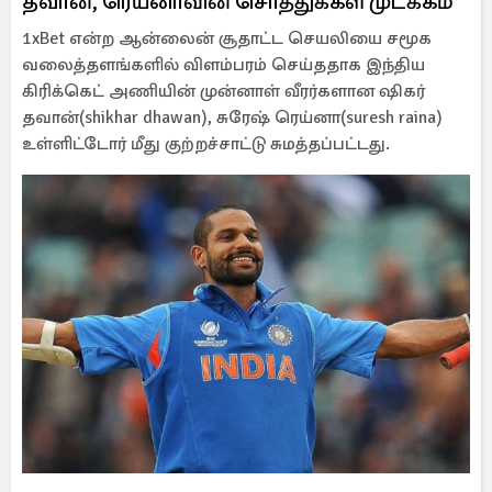
தவான், ரெய்னாவின் சொத்துக்கள் முடக்கம்
1xBet என்ற ஆன்லைன் சூதாட்ட செயலியை சமூக
வலைத்தளங்களில் விளம்பரம் செய்ததாக இந்திய
கிரிக்கெட் அணியின் முன்னாள் வீரர்களான ஷிகர்
தவான்(shikhar dhawan), சுரேஷ் ரெய்னா(suresh raina)
உள்ளிட்டோர் மீது குற்றச்சாட்டு சுமத்தப்பட்டது.