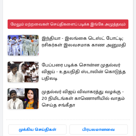
மேலும் மற்றவைகள் செய்திகளைப் படிக்க இங்கே அழுத்தவும்
இந்தியா - இலங்கை டெஸ்ட் போட்டி;
ரசிகர்கள் இலவசமாக காண அனுமதி
பேப்பரை படிக்க சொன்ன முதல்வர்
விஜய் - உதயநிதி ஸ்டாலின் கொடுத்த
பதிலடி
முதல்வர் விஜய் விவாகரத்து வழக்கு -
20 நிமிடங்கள் காணொளியில் வாதம்
செய்த சங்கீதா
முக்கிய செய்திகள்
பிரபலமானவை