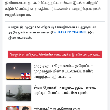
தீவிரமடைவதால், 'கிட்டத்தட்ட எல்லா இடங்களிலும்'
கடும் வெப்பத்தை எதிர்பார்க்கலாம் என்று நிபுணர்கள்
கூறுகின்றனர்.
உள்நாட்டு மற்றும் வெளிநாட்டு செய்திகளை உடனுக்குடன்
அறிந்துக்கொள்ள லங்காசிறி
WHATSAPP CHANNEL
இல்
இணையுங்கள்.
மேலும் சர்வதேசம் செய்திகளைப் படிக்க இங்கே அழுத்தவும்
முழு சூரிய கிரகணம்... ஐரோப்பா
முழுவதும் மின் கட்டமைப்புகளில்
அழுத்தம் ஏற்படலாம்
சீனா நோக்கி நகரும்... ஜப்பானைப்
புரட்டிப் போட்ட டால்பின் புயல்
ரஷ்யாவிற்கு எதிரான ஒரு