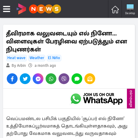
Desktop
தீவிரமாக வலுவடையும் எல் நினோ...
விளைவுகள் பேரழிவை ஏற்படுத்தும் என
நிபுணர்கள்
Heat wave
Weather
El Niño
By Arbin
a month ago
விளம்பரம்
வெப்பமண்டல பசிபிக் பகுதியில் 'சூப்பர் எல் நினோ'
உத்தியோகப்பூர்வமாகத் தொடங்கியுள்ளதாகவும், அது
தற்போது வேகமாக வலுவடைந்து வருவதாகவும்