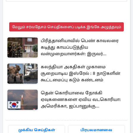
மேலும் சர்வதேசம் செய்திகளைப் படிக்க இங்கே அழுத்தவும்
பிரித்தானியாவில் பெண் காவலரை
கடித்து காயப்படுத்திய
வன்முறையாளர்கள்: இருவர்
அதிரடியாக கைது
கலந்தியா அகதிகள் முகாமை
சூறையாடிய இஸ்ரேல் : 8 நாடுகளின்
கூட்டமைப்பு கடும் கண்டனம்
தென் கொரியாவை நோக்கி
ஏவுகணைகளை ஏவிய வடகொரியா:
அமெரிக்கா, ஜப்பானுக்கு
அனுப்பப்பட்ட தகவல்
முக்கிய செய்திகள்
பிரபலமானவை