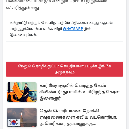
பலவீனமடைய கூடும் என்றும் Open AI நிறுவனம்
எச்சரித்துள்ளது.
உள்நாட்டு மற்றும் வெளிநாட்டு செய்திகளை உடனுக்குடன்
அறிந்துக்கொள்ள லங்காசிறி
WHATSAPP
இல்
இணையுங்கள்.
மேலும் தொழில்நுட்பம் செய்திகளைப் படிக்க இங்கே
அழுத்தவும்
கார் ஷோரூமில் வெடித்த கேஸ்
சிலிண்டர்: துபாயில் உயிரிழந்த கேரள
இளைஞர்
தென் கொரியாவை நோக்கி
ஏவுகணைகளை ஏவிய வடகொரியா:
அமெரிக்கா, ஜப்பானுக்கு