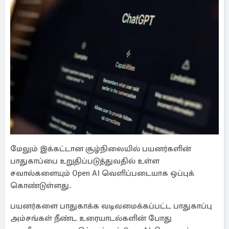
மேலும் இக்கட்டான சூழ்நிலையில் பயனர்களின்
பாதுகாப்பை உறுதிப்படுத்துவதில் உள்ள
சவால்களையும் Open AI வெளிப்படையாக ஒப்புக்
கொண்டுள்ளது.
பயனர்களை பாதுகாக்க வடிவமைக்கப்பட்ட பாதுகாப்பு
அம்சங்கள் நீண்ட உரையாடல்களின் போது