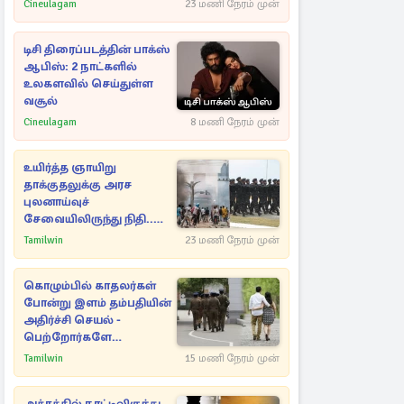
அவரே வெளியிட்ட
Cineulagam
23 மணி நேரம் முன்
வீடியோ
டிசி திரைப்படத்தின் பாக்ஸ்
ஆபிஸ்: 2 நாட்களில்
உலகளவில் செய்துள்ள
வசூல்
Cineulagam
8 மணி நேரம் முன்
உயிர்த்த ஞாயிறு
தாக்குதலுக்கு அரச
புலனாய்வுச்
சேவையிலிருந்து நிதி..
வெளியான அதிர்ச்சி
Tamilwin
23 மணி நேரம் முன்
தகவல்!
கொழும்பில் காதலர்கள்
போன்று இளம் தம்பதியின்
அதிர்ச்சி செயல் -
பெற்றோர்களே
எச்சரிக்கை
Tamilwin
15 மணி நேரம் முன்