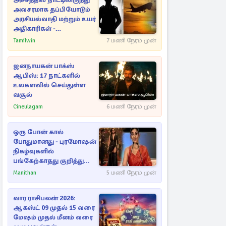
அச்சத்தில் நாட்டிலிருந்து
அவசரமாக தப்பியோடும்
அரசியல்வாதி மற்றும் உயர்
அதிகாரிகள் -
ஆதாரங்களுடன்
Tamilwin
7 மணி நேரம் முன்
நெருங்கும்
புலனாய்வாளர்கள்
ஜனநாயகன் பாக்ஸ்
ஆபிஸ்: 17 நாட்களில்
உலகளவில் செய்துள்ள
வசூல்
Cineulagam
6 மணி நேரம் முன்
ஒரு போன் கால்
போதுமானது - புரமோஷன்
நிகழ்வுகளில்
பங்கேற்காதது குறித்து
நயன்தாரா ஓபன் டாக்!
Manithan
5 மணி நேரம் முன்
வார ராசிபலன் 2026:
ஆகஸ்ட் 09 முதல் 15 வரை
மேஷம் முதல் மீனம் வரை