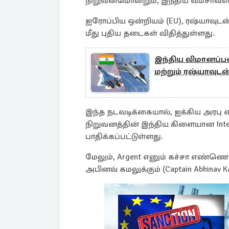
நிறுவனமொன்றும், இந்திய வம்சாவளி ந
ஐரோப்பிய ஒன்றியம் (EU), ரஷ்யாவுட
மீது புதிய தடைகள் விதித்துள்ளது.
இந்திய விமானப்ப
மற்றும் ரஷ்யாவுடன
இந்த நடவடிக்கையால், ஐக்கிய அரபு 
நிறுவனத்தின் இந்திய கிளையான Intersh
பாதிக்கப்பட்டுள்ளது.
மேலும், Argent எனும் கச்சா எண்ணெய
அபினவ் கமலுக்கும் (Captain Abhinav K