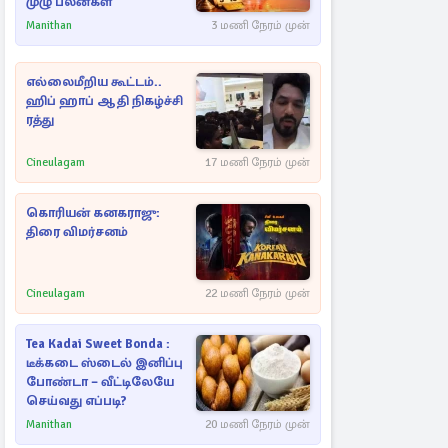
முழு பலன்கள்
Manithan
3 மணி நேரம் முன்
எல்லைமீறிய கூட்டம்..
ஹிப் ஹாப் ஆதி நிகழ்ச்சி
ரத்து
Cineulagam
17 மணி நேரம் முன்
கொரியன் கனகராஜு:
திரை விமர்சனம்
Cineulagam
22 மணி நேரம் முன்
Tea Kadai Sweet Bonda :
டீக்கடை ஸ்டைல் இனிப்பு
போண்டா – வீட்டிலேயே
செய்வது எப்படி?
Manithan
20 மணி நேரம் முன்