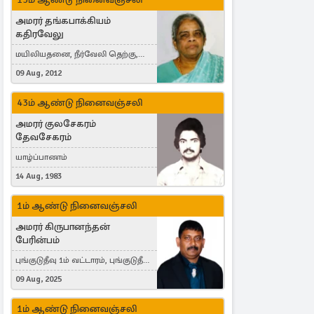
அமரர் தங்கபாக்கியம்
கதிரவேலு
மயிலியதனை, நீர்வேலி தெற்கு,
Herning, Denmark
09 Aug, 2012
43ம் ஆண்டு நினைவஞ்சலி
அமரர் குலசேகரம்
தேவசேகரம்
யாழ்ப்பாணம்
14 Aug, 1983
1ம் ஆண்டு நினைவஞ்சலி
அமரர் கிருபானந்தன்
பேரின்பம்
புங்குடுதீவு 1ம் வட்டாரம், புங்குடுதீவு,
India, Lausanne, Switzerland
09 Aug, 2025
1ம் ஆண்டு நினைவஞ்சலி