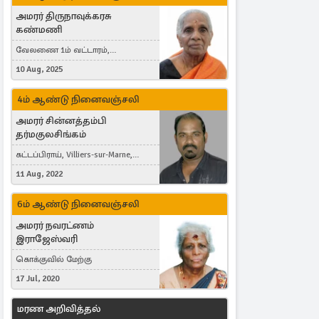
அமரர் திருநாவுக்கரசு
கண்மணி
வேலணை 1ம் வட்டாரம்,
மண்கும்பான் மேற்கு, Liestal,
10 Aug, 2025
Switzerland
4ம் ஆண்டு நினைவஞ்சலி
அமரர் சின்னத்தம்பி
தர்மகுலசிங்கம்
கட்டப்பிராய், Villiers-sur-Marne,
France
11 Aug, 2022
6ம் ஆண்டு நினைவஞ்சலி
அமரர் நவரட்ணம்
இராஜேஸ்வரி
கொக்குவில் மேற்கு
17 Jul, 2020
மரண அறிவித்தல்