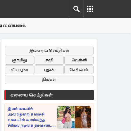
ஏனையவை
இன்றைய செய்திகள்
ஞாயிறு
சனி
வெள்ளி
வியாழன்
புதன்
செவ்வாய்
திங்கள்
ஏனைய செய்திகள்
இலங்கையில்
அரைகுறை கவர்ச்சி
உடையில் வலம்வந்த
சீரியல் நடிகை தர்ஷனா...