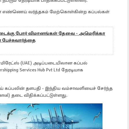
பரும் நேரடியாக பாதிக்கப்பட்டுள்ளனர்.
ன் எண்ணெய் வர்த்தகம் மேற்கொள்கின்ற கப்பல்கள்
டைக்கு போர் விமானங்கள் தேவை - அமெரிக்கா
் பேச்சுவார்த்தை
எமிரேட்ஸ் (UAE) அடிப்படையிலான கப்பல்
ipping Services Hub Pvt Ltd நேரடியாக
் கப்பலின் தளபதி - இந்திய வம்சாவளியைச் சேர்ந்த
amal) தடை விதிக்கப்பட்டுள்ளது.