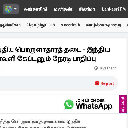
லங்காசிறி
மனிதன்
சினிமா
Lankasri FM
ஆன்மீகம்
தொழிநுட்பம்
வணிகம்
வாழ்க்கைமுறை
புதிய பொருளாதாரத் தடை - இந்திய
வளி கேப்டனும் நேரடி பாதிப்பு
a year ago
Report
விளம்பரம்
விதித்த பொருளாதாரத் தடையால் இந்திய