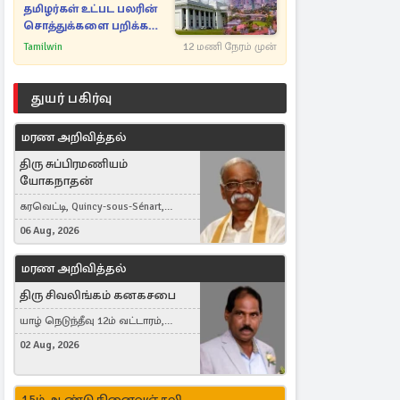
தமிழர்கள் உட்பட பலரின்
சொத்துக்களை பறிக்க
நடவடிக்கை
Tamilwin
12 மணி நேரம் முன்
துயர் பகிர்வு
மரண அறிவித்தல்
திரு சுப்பிரமணியம்
யோகநாதன்
கரவெட்டி, Quincy-sous-Sénart,
France
06 Aug, 2026
மரண அறிவித்தல்
திரு சிவலிங்கம் கனகசபை
யாழ் நெடுந்தீவு 12ம் வட்டாரம்,
Jaffna, நயினாதீவு, London, United
02 Aug, 2026
Kingdom
15ம் ஆண்டு நினைவஞ்சலி