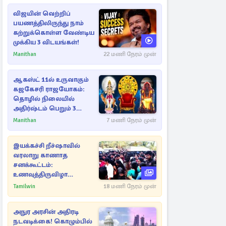
விஜயின் வெற்றிப்
பயணத்திலிருந்து நாம்
கற்றுக்கொள்ள வேண்டிய
முக்கிய 3 விடயங்கள்!
Manithan
22 மணி நேரம் முன்
ஆகஸ்ட் 11ல் உருவாகும்
கஜகேசரி ராஜயோகம்:
தொழில் நிலையில்
அதிர்ஷ்டம் பெறும் 3
ராசிகள்!
Manithan
7 மணி நேரம் முன்
இயக்கச்சி றீச்ஷாவில்
வரலாறு காணாத
சனக்கூட்டம்:
உணவுத்திருவிழா
இடைநிறுத்தம்
Tamilwin
18 மணி நேரம் முன்
அநுர அரசின் அதிரடி
நடவடிக்கை! கொழும்பில்