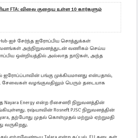
னியா FTA: விலை குறைய உள்ள 10 கார்களும்
 Hub-ஐச் சேர்ந்த ஐரோப்பிய சொத்துக்கள்
ிறுவனங்கள் அந்நிறுவனத்துடன் வணிகம் செய்ய
ோப்பிய ஒன்றியத்தில் அல்லாத நாடுகள், அந்த
 ஐரோப்ப்பாவின் பங்கு முக்கியமானது என்பதால்,
ும், சேவைகள் வழங்குவதிலும் பெரும் தடையாக
்த Nayara Energy என்ற ரிசைனரி நிறுவனத்தின்
ியுள்ளது. ரஷ்யாவின் Rosneft PJSC நிறுவனத்தின்
ra, தற்போது முதல் கொள்முதல் மற்றும் ஏற்றுமதி
ு வருகிறது.
டீசல் ஏற்றவேண்டிய Talara என்ற கப்பல், EU தடைகள்