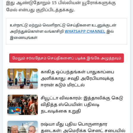
இது ஆண்டுதோறும் 15 பில்லியன் யூரோக்களுக்கு
மேல் என்பது குறிப்பிடத்தக்கது.
உள்நாட்டு மற்றும் வெளிநாட்டு செய்திகளை உடனுக்குடன்
அறிந்துக்கொள்ள லங்காசிறி
WHATSAPP CHANNEL
இல்
இணையுங்கள்
மேலும் சர்வதேசம் செய்திகளைப் படிக்க இங்கே அழுத்தவும்
காகித ஒப்பந்தங்கள் பாதுகாப்பை
அளிக்காது: சவுதி அரேபியாவுக்கு
ஈரான் கடும் மிரட்டல்
சியூட்டா விவகாரம்: இத்தாலிக்கு கெடு
விதித்த ஸ்பெயின்: பதிலடி
நடவடிக்கை உறுதி
ரஷ்யா மீது புதிய பொருளாதார
தடைகள்: அமெரிக்க செனட் சபையில்