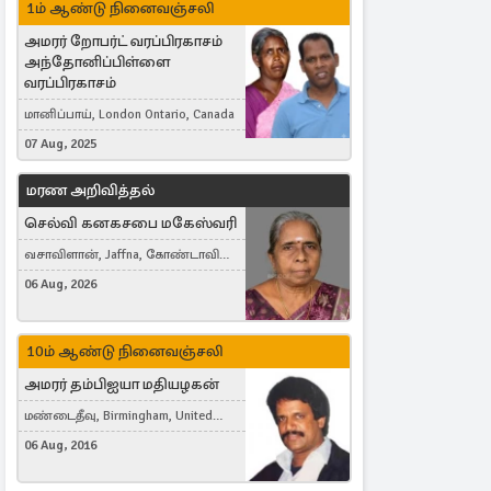
1ம் ஆண்டு நினைவஞ்சலி
அமரர் றோபர்ட் வரப்பிரகாசம்
அந்தோனிப்பிள்ளை
வரப்பிரகாசம்
மானிப்பாய், London Ontario, Canada
07 Aug, 2025
மரண அறிவித்தல்
செல்வி கனகசபை மகேஸ்வரி
வசாவிளான், Jaffna, கோண்டாவில்
கிழக்கு
06 Aug, 2026
10ம் ஆண்டு நினைவஞ்சலி
அமரர் தம்பிஐயா மதியழகன்
மண்டைதீவு, Birmingham, United
Kingdom
06 Aug, 2016