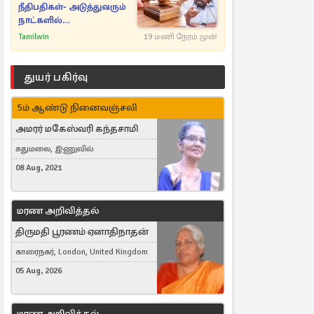
நீதிபதிகள்- அடுத்துவரும்
நாட்களில்
அம்பலமாகவுள்ள ரகசியம்
Tamilwin
19 மணி நேரம் முன்
துயர் பகிர்வு
5ம் ஆண்டு நினைவஞ்சலி
அமரர் மகேஸ்வரி கந்தசாமி
சுதுமலை, இணுவில்
08 Aug, 2021
மரண அறிவித்தல்
திருமதி பூரணம் ஏனாதிநாதன்
காரைநகர், London, United Kingdom
05 Aug, 2026
மரண அறிவித்தல்