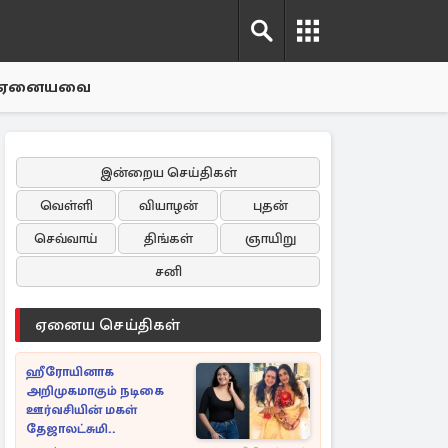
ஏனையவை
இன்றைய செய்திகள்
வெள்ளி
வியாழன்
புதன்
செவ்வாய்
திங்கள்
ஞாயிறு
சனி
ஏனைய செய்திகள்
ஹீரோயினாக
அறிமுகமாகும் நடிகை
ஊர்வசியின் மகள்
தேஜாலட்சுமி..