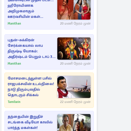
அம்மாவுடன் முதல் படம்...
ஹீரோயினாக
அறிமுகமாகும்
ஊர்வசியின் மகள்
தேஜலட்சுமி!
Manithan
20 மணி நேரம் முன்
புதன்–சுக்கிரன்
சேர்க்கையால் லாப
திருஷ்டி யோகம்:
அதிர்ஷ்டம் பெறும் டாப் 3
ராசிகள்!
Manithan
20 மணி நேரம் முன்
மோசமடைந்துள்ள பசில்
ராஜபக்சவின் உடல்நிலை!
நாடு திரும்புவதில்
தொடரும் சிக்கல்
Tamilwin
22 மணி நேரம் முன்
தந்தையின் இறுதிச்
சடங்கை வீடியோ காலில்
பார்த்த மகள்கள்!