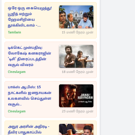
ஒரே ஒரு கையெழுத்து!
பூஜித் மற்றும்
ஹேமசிறியை
தூக்கிலிடலாம் -
அநுரவுக்குச் சென்ற
Tamilwin
15 மணி நேரம் முன்
அறிவுரை..
டிக்கெட் முன்பதிவு:
லோகேஷ் கனகராஜின்
'டிசி' திரைப்படத்தின்
வசூல் விவரம்
Cineulagam
18 மணி நேரம் முன்
பாக்ஸ் ஆபிஸ்: 15
நாட்களில் ஜனநாயகன்
உலகளவில் செய்துள்ள
வசூல்..
Cineulagam
23 மணி நேரம் முன்
அநுர அரசின் அதிரடி -
தீவிர பாதுகாப்பில்