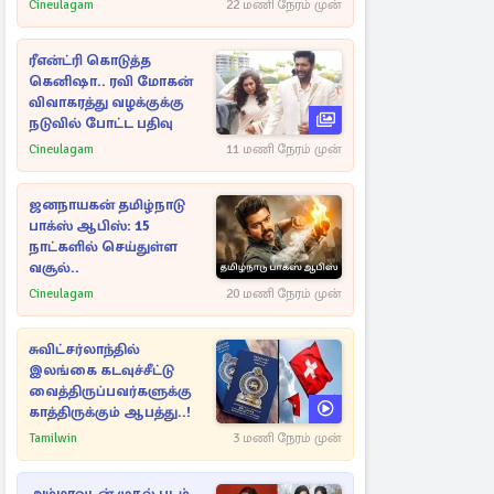
Cineulagam
22 மணி நேரம் முன்
ரீஎன்ட்ரி கொடுத்த
கெனிஷா.. ரவி மோகன்
விவாகரத்து வழக்குக்கு
நடுவில் போட்ட பதிவு
Cineulagam
11 மணி நேரம் முன்
ஜனநாயகன் தமிழ்நாடு
பாக்ஸ் ஆபிஸ்: 15
நாட்களில் செய்துள்ள
வசூல்..
Cineulagam
20 மணி நேரம் முன்
சுவிட்சர்லாந்தில்
இலங்கை கடவுச்சீட்டு
வைத்திருப்பவர்களுக்கு
காத்திருக்கும் ஆபத்து..!
Tamilwin
3 மணி நேரம் முன்