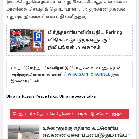
இடம்பெறுகின்றனவா என்று கேட்டபோது, வெள்ளை
மாளிகை செய்தித் தொடர்பாளர், "அதற்கான தகவல்
எதுவும் இல்லை" என பதிலளித்தார்.
பிரித்தானியாவின் புதிய Parking
விதிகள்: ஓட்டுநர்களுக்கு 5
நிமிடங்கள் அவகாசம்
உள்நாட்டு மற்றும் வெளிநாட்டு செய்திகளை உடனுக்குடன்
அறிந்துக்கொள்ள லங்காசிறி
WHATSAPP CHANNEL
இல்
இணையுங்கள்.
Ukraine Russia Peace talks, Ukraine peace talks
மேலும் சர்வதேசம் செய்திகளைப் படிக்க இங்கே அழுத்தவும்
உக்ரைனுக்கு எதிராக வடகொரிய
ஏவுகணைகளை பயன்படுத்தும் ரஷ்யா