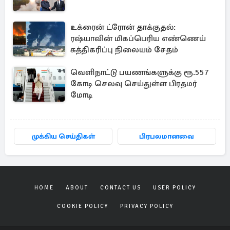
உக்ரைன் ட்ரோன் தாக்குதல்:
ரஷ்யாவின் மிகப்பெரிய எண்ணெய்
சுத்திகரிப்பு நிலையம் சேதம்
வெளிநாட்டு பயணங்களுக்கு ரூ.557
கோடி செலவு செய்துள்ள பிரதமர்
மோடி
முக்கிய செய்திகள்
பிரபலமானவை
HOME
ABOUT
CONTACT US
USER POLICY
COOKIE POLICY
PRIVACY POLICY