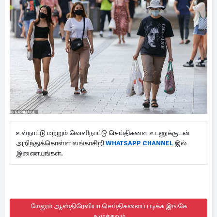
உள்நாட்டு மற்றும் வெளிநாட்டு செய்திகளை உடனுக்குடன்
அறிந்துக்கொள்ள லங்காசிறி
WHATSAPP CHANNEL
இல்
இணையுங்கள்.
மேலும் ஆஸ்திரேலியா செய்திகளைப் படிக்க இங்கே
அழுத்தவும்