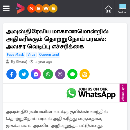
Desktop
அவுஸ்திரேலிய மாகாணமொன்றில்
அதிகரிக்கும் தொற்றுநோய் பரவல்:
அவசர வெடிப்பு எச்சரிக்கை
Face Mask
Virus
Queensland
By Sivaraj
a year ago
விளம்பரம்
அவுஸ்திரேலியாவின் வடக்கு குயின்ஸ்லாந்தில்
தொற்றுநோய் பரவல் அதிகரித்து வருவதால்,
முகக்கவசம் அணிய அறிவுறுத்தப்பட்டுள்ளது.