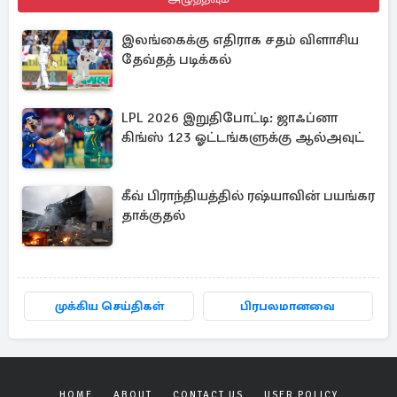
இலங்கைக்கு எதிராக சதம் விளாசிய
தேவ்தத் படிக்கல்
LPL 2026 இறுதிபோட்டி: ஜாஃப்னா
கிங்ஸ் 123 ஓட்டங்களுக்கு ஆல்அவுட்
கீவ் பிராந்தியத்தில் ரஷ்யாவின் பயங்கர
தாக்குதல்
முக்கிய செய்திகள்
பிரபலமானவை
HOME
ABOUT
CONTACT US
USER POLICY