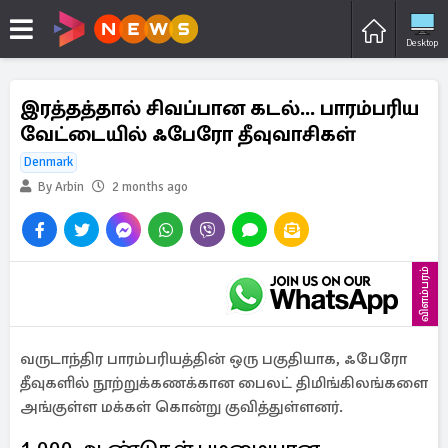
Desktop
இரத்தத்தால் சிவப்பான கடல்... பாரம்பரிய
வேட்டையில் ஃபேரோ தீவுவாசிகள்
Denmark
By Arbin
2 months ago
விளம்பரம்
வருடாந்திர பாரம்பரியத்தின் ஒரு பகுதியாக, ஃபேரோ
தீவுகளில் நூற்றுக்கணக்கான பைலட் திமிங்கிலங்களை
அங்குள்ள மக்கள் கொன்று குவித்துள்ளனர்.