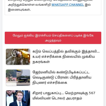
அறிந்துக்கொள்ள லங்காசிறி
WHATSAPP CHANNEL
இல்
இணையுங்கள்.
மேலும் ஐக்கிய இராச்சியம் செய்திகளைப் படிக்க இங்கே
அழுத்தவும்
கடும் வெப்பத்தில் தவிக்கும் இத்தாலி...
உயர் எச்சரிக்கை நிலையில் முக்கிய
நகரங்கள்
ஜேர்மனியில் கண்டுபிடிக்கப்பட்ட
வெடிகுண்டு ட்ரோன்: பிரித்தானிய
நிபுணர் எச்சரிக்கை
சிறார் பாதுகாப்பு... மெற்றாவுக்கு 567
மில்லியன் டொலர் அபராதம்