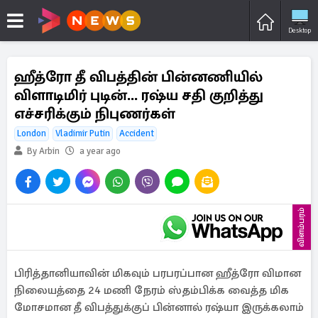
Desktop
ஹீத்ரோ தீ விபத்தின் பின்னணியில்
விளாடிமிர் புடின்... ரஷ்ய சதி குறித்து
எச்சரிக்கும் நிபுணர்கள்
London
Vladimir Putin
Accident
By Arbin
a year ago
விளம்பரம்
பிரித்தானியாவின் மிகவும் பரபரப்பான ஹீத்ரோ விமான
நிலையத்தை 24 மணி நேரம் ஸ்தம்பிக்க வைத்த மிக
மோசமான தீ விபத்துக்குப் பின்னால் ரஷ்யா இருக்கலாம்