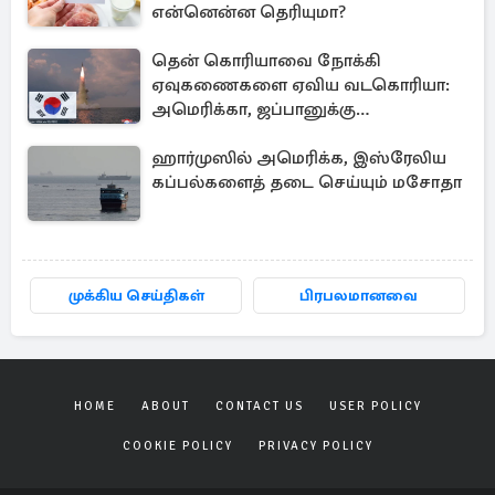
என்னென்ன தெரியுமா?
தென் கொரியாவை நோக்கி
ஏவுகணைகளை ஏவிய வடகொரியா:
அமெரிக்கா, ஜப்பானுக்கு
அனுப்பப்பட்ட தகவல்
ஹார்முஸில் அமெரிக்க, இஸ்ரேலிய
கப்பல்களைத் தடை செய்யும் மசோதா
முக்கிய செய்திகள்
பிரபலமானவை
HOME
ABOUT
CONTACT US
USER POLICY
COOKIE POLICY
PRIVACY POLICY