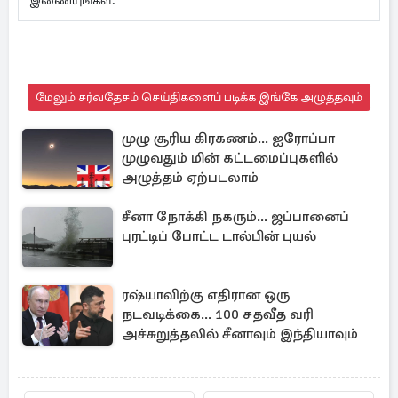
இணையுங்கள்.
மேலும் சர்வதேசம் செய்திகளைப் படிக்க இங்கே அழுத்தவும்
முழு சூரிய கிரகணம்... ஐரோப்பா
முழுவதும் மின் கட்டமைப்புகளில்
அழுத்தம் ஏற்படலாம்
சீனா நோக்கி நகரும்... ஜப்பானைப்
புரட்டிப் போட்ட டால்பின் புயல்
ரஷ்யாவிற்கு எதிரான ஒரு
நடவடிக்கை... 100 சதவீத வரி
அச்சுறுத்தலில் சீனாவும் இந்தியாவும்