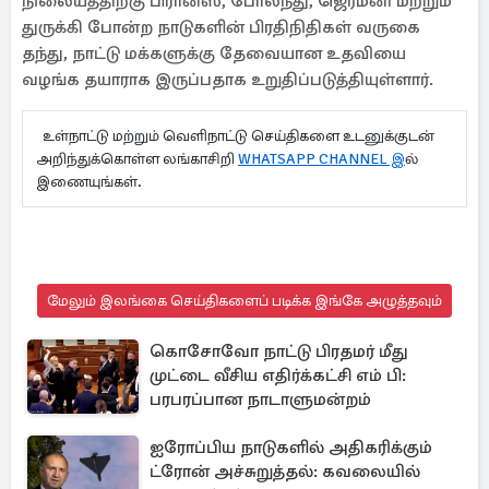
நிலையத்திற்கு பிரான்ஸ், போலந்து, ஜெர்மனி மற்றும்
துருக்கி போன்ற நாடுகளின் பிரதிநிதிகள் வருகை
தந்து, நாட்டு மக்களுக்கு தேவையான உதவியை
வழங்க தயாராக இருப்பதாக உறுதிப்படுத்தியுள்ளார்.
உள்நாட்டு மற்றும் வெளிநாட்டு செய்திகளை உடனுக்குடன்
அறிந்துக்கொள்ள லங்காசிறி
WHATSAPP CHANNEL இ
ல்
இணையுங்கள்.
மேலும் இலங்கை செய்திகளைப் படிக்க இங்கே அழுத்தவும்
கொசோவோ நாட்டு பிரதமர் மீது
முட்டை வீசிய எதிர்க்கட்சி எம் பி:
பரபரப்பான நாடாளுமன்றம்
ஐரோப்பிய நாடுகளில் அதிகரிக்கும்
ட்ரோன் அச்சுறுத்தல்: கவலையில்