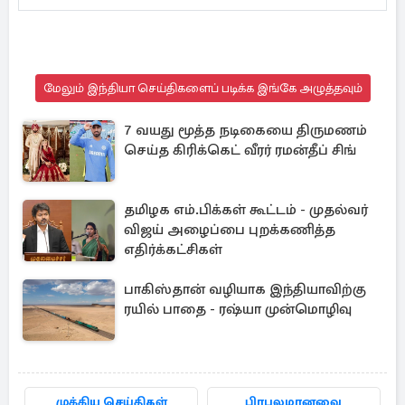
மேலும் இந்தியா செய்திகளைப் படிக்க இங்கே அழுத்தவும்
7 வயது மூத்த நடிகையை திருமணம்
செய்த கிரிக்கெட் வீரர் ரமன்தீப் சிங்
தமிழக எம்.பிக்கள் கூட்டம் - முதல்வர்
விஜய் அழைப்பை புறக்கணித்த
எதிர்க்கட்சிகள்
பாகிஸ்தான் வழியாக இந்தியாவிற்கு
ரயில் பாதை - ரஷ்யா முன்மொழிவு
முக்கிய செய்திகள்
பிரபலமானவை