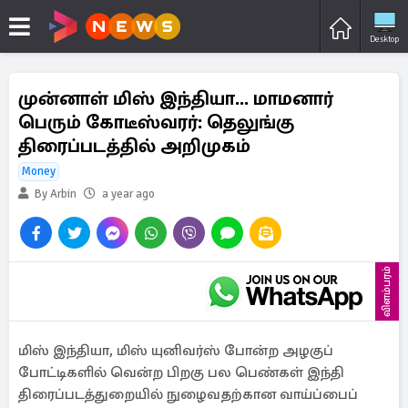
Desktop
முன்னாள் மிஸ் இந்தியா... மாமனார்
பெரும் கோடீஸ்வரர்: தெலுங்கு
திரைப்படத்தில் அறிமுகம்
Money
By Arbin
a year ago
விளம்பரம்
மிஸ் இந்தியா, மிஸ் யுனிவர்ஸ் போன்ற அழகுப்
போட்டிகளில் வென்ற பிறகு பல பெண்கள் இந்தி
திரைப்படத்துறையில் நுழைவதற்கான வாய்ப்பைப்