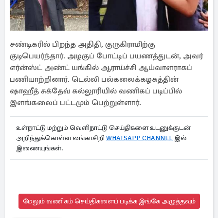
சண்டிகரில் பிறந்த அதிதி, குருகிராமிற்கு
குடிபெயர்ந்தார். அழகுப் போட்டிப் பயணத்துடன், அவர்
எர்ன்ஸ்ட் அண்ட் யங்கில் ஆராய்ச்சி ஆய்வாளராகப்
பணியாற்றினார். டெல்லி பல்கலைக்கழகத்தின்
ஷாஹீத் சுக்தேவ் கல்லூரியில் வணிகப் படிப்பில்
இளங்கலைப் பட்டமும் பெற்றுள்ளார்.
உள்நாட்டு மற்றும் வெளிநாட்டு செய்திகளை உடனுக்குடன்
அறிந்துக்கொள்ள லங்காசிறி
WHATSAPP CHANNEL
இல்
இணையுங்கள்.
மேலும் வணிகம் செய்திகளைப் படிக்க இங்கே அழுத்தவும்