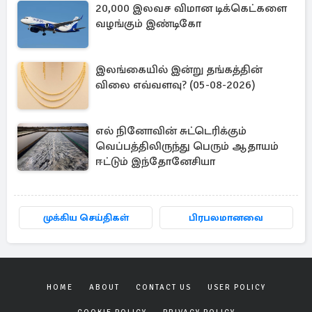
20,000 இலவச விமான டிக்கெட்களை
வழங்கும் இண்டிகோ
இலங்கையில் இன்று தங்கத்தின்
விலை எவ்வளவு? (05-08-2026)
எல் நினோவின் சுட்டெரிக்கும்
வெப்பத்திலிருந்து பெரும் ஆதாயம்
ஈட்டும் இந்தோனேசியா
முக்கிய செய்திகள்
பிரபலமானவை
HOME
ABOUT
CONTACT US
USER POLICY