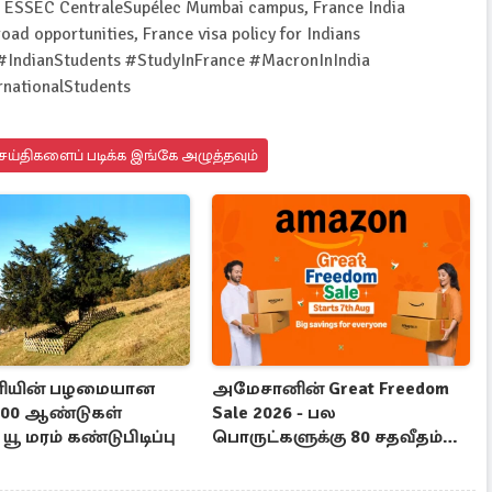
n, ESSEC CentraleSupélec Mumbai campus, France India
road opportunities, France visa policy for Indians
 #IndianStudents #StudyInFrance #MacronInIndia
rnationalStudents
ெய்திகளைப் படிக்க இங்கே அழுத்தவும்
னியின் பழமையான
அமேசானின் Great Freedom
1100 ஆண்டுகள்
Sale 2026 - பல
யூ மரம் கண்டுபிடிப்பு
பொருட்களுக்கு 80 சதவீதம்
தள்ளுபடி