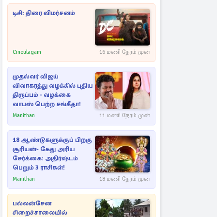
டிசி: திரை விமர்சனம்
Cineulagam
16 மணி நேரம் முன்
முதல்வர் விஜய்
விவாகரத்து வழக்கில் புதிய
திருப்பம் - வழக்கை
வாபஸ் பெற்ற சங்கீதா!
Manithan
11 மணி நேரம் முன்
18 ஆண்டுகளுக்குப் பிறகு
சூரியன்- கேது அரிய
சேர்க்கை: அதிர்ஷ்டம்
பெறும் 3 ராசிகள்!
Manithan
18 மணி நேரம் முன்
பல்லன்சேன
சிறைச்சாலையில்