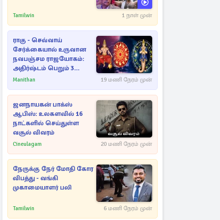
Tamilwin
1 நாள் முன்
ராகு - செவ்வாய்
சேர்க்கையால் உருவான
நவபஞ்சம ராஜயோகம்:
அதிர்ஷ்டம் பெறும் 3
ராசிகள்!
Manithan
19 மணி நேரம் முன்
ஜனநாயகன் பாக்ஸ்
ஆபிஸ்: உலகளவில் 16
நாட்களில் செய்துள்ள
வசூல் விவரம்
Cineulagam
20 மணி நேரம் முன்
நேருக்கு நேர் மோதி கோர
விபத்து - வங்கி
முகாமையாளர் பலி
Tamilwin
6 மணி நேரம் முன்