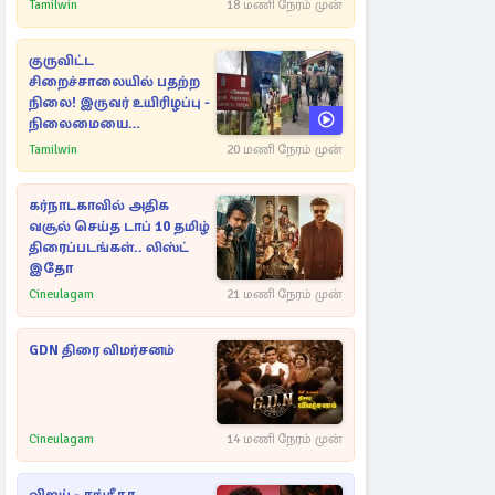
பின்னணியில் வெளியான
Tamilwin
18 மணி நேரம் முன்
காரணம்
குருவிட்ட
சிறைச்சாலையில் பதற்ற
நிலை! இருவர் உயிரிழப்பு -
நிலைமையை
கட்டுப்படுத்த பொலிஸார்
Tamilwin
20 மணி நேரம் முன்
கண்ணீர்புகை பிரயோகம்
கர்நாடகாவில் அதிக
வசூல் செய்த டாப் 10 தமிழ்
திரைப்படங்கள்.. லிஸ்ட்
இதோ
Cineulagam
21 மணி நேரம் முன்
GDN திரை விமர்சனம்
Cineulagam
14 மணி நேரம் முன்