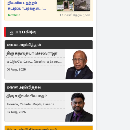
நிலவிய பதற்றம்
கட்டுப்பாட்டுக்குள்..!
அதிரடியாக களமிறங்கிய
Tamilwin
13 மணி நேரம் முன்
அதிகாரிகள்
துயர் பகிர்வு
மரண அறிவித்தல்
திரு கந்தையா செல்வராஜா
வட்டுக்கோட்டை, வெள்ளவத்தை,
Toronto, Canada
06 Aug, 2026
மரண அறிவித்தல்
திரு சஜீவன் சிவபாதம்
Toronto, Canada, Maple, Canada
03 Aug, 2026
5ம் ஆண்டு நினைவஞ்சலி