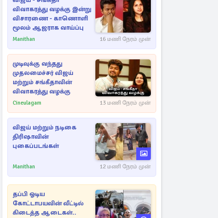
விஜய் - சங்கீதா
விவாகரத்து வழக்கு இன்று
விசாரணை - காணொளி
மூலம் ஆஜராக வாய்ப்பு
Manithan
16 மணி நேரம் முன்
முடிவுக்கு வந்தது
முதலமைச்சர் விஜய்
மற்றும் சங்கீதாவின்
விவாகரத்து வழக்கு
Cineulagam
13 மணி நேரம் முன்
விஜய் மற்றும் நடிகை
திரிஷாவின்
புகைப்படங்கள்
Manithan
12 மணி நேரம் முன்
தப்பி ஓடிய
கோட்டாபயவின் வீட்டில்
கிடைத்த ஆடைகள்..