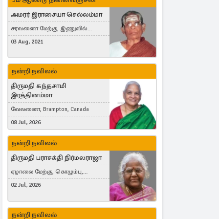
அமரர் இராசையா செல்லம்மா
சரவணை மேற்கு, இணுவில்
கிழக்கு
03 Aug, 2021
நன்றி நவிலல்
திருமதி கந்தசாமி
இரத்தினம்மா
வேலணை, Brampton, Canada
08 Jul, 2026
நன்றி நவிலல்
திருமதி பராசக்தி நிர்மலராஜா
ஏழாலை மேற்கு, கொழும்பு,
தங்காலை, London, United Kingdom
02 Jul, 2026
நன்றி நவிலல்