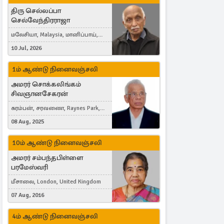
திரு செல்லப்பா
செல்வேந்திரராஜா
மலேசியா, Malaysia, மானிப்பாய்,
Duisburg, Germany, London, United
10 Jul, 2026
Kingdom
1ம் ஆண்டு நினைவஞ்சலி
அமரர் சொக்கலிங்கம்
சிவஞானசேகரன்
கரம்பன், சரவணை, Raynes Park,
London, United Kingdom
08 Aug, 2025
10ம் ஆண்டு நினைவஞ்சலி
அமரர் சம்பந்தபிள்ளை
பரமேஸ்வரி
மீசாலை, London, United Kingdom
07 Aug, 2016
4ம் ஆண்டு நினைவஞ்சலி