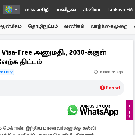
லங்காசிறி
மனிதன்
சினிமா
Lankasri FM
ஆன்மீகம்
தொழிநுட்பம்
வணிகம்
வாழ்க்கைமுறை
 Visa-Free அனுமதி., 2030-க்குள்
ற்க திட்டம்
ee Entry
6 months ago
Report
விளம்பரம்
 மேக்ரான், இந்திய மாணவர்களுக்கு கல்வி