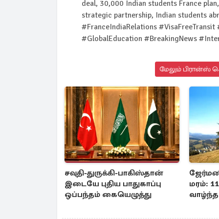
deal, 30,000 Indian students France pla
strategic partnership, Indian students ab
#FranceIndiaRelations #VisaFreeTransit
#GlobalEducation #BreakingNews #Inte
மேலும் பிரான்ஸ் ச
சவுதி-துருக்கி-பாகிஸ்தான்
ஜேர்ம
இடையே புதிய பாதுகாப்பு
மரம்: 
ஒப்பந்தம் கையெழுத்து
வாழ்ந்த 