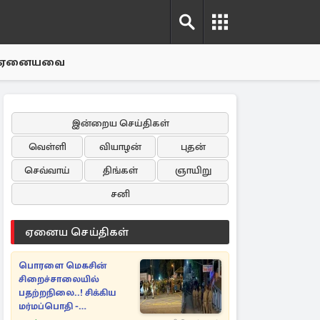
ஏனையவை
இன்றைய செய்திகள்
வெள்ளி
வியாழன்
புதன்
செவ்வாய்
திங்கள்
ஞாயிறு
சனி
ஏனைய செய்திகள்
பொரளை மெகசின்
சிறைச்சாலையில்
பதற்றநிலை..! சிக்கிய
மர்மப்பொதி -