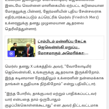
இடையே வெள்ளை மாளிகையில் ஏற்பட்ட கடுமையான
மோதலுக்கு பின்னர், ஜேர்மனியின் புதிய சேன்சலராக
எதிர்பார்க்கப்படும் ஃப்ரெட்ரிக் மெர்ஸ் (Friedrich Merz)
உக்ரைனுக்கு தனது முழுமையான ஆதரவை
தெரிவித்துள்ளார்.
ட்ரம்பிடம் மன்னிப்பு கேட்க
ஜெலென்ஸ்கி மறுப்பு.,
மோசமாகும் அமெரிக்கா-
உக்ரைன் உறவு
மெர்ஸ் தனது X பக்கத்தில் அவர், "வோலோடிமிர்
ஜெலென்ஸ்கி, உங்களுக்கு ஆதரவாக இருக்கிறோம்.
இந்த கடினமான நேரத்திலும் உக்ரைனின் நன்மைக்காக
நாங்கள் உறுதியாக நிற்கிறோம்" என்று பதிவிட்டார்.
"இந்த போரில், தாக்குபவர் மற்றும் பாதிக்கப்பட்டவர்
யார் என்பதை நாம் ஒருபோதும்
குழப்பிக்கொள்ளக்கூடாது" என அவர் திட்டவட்டமாக