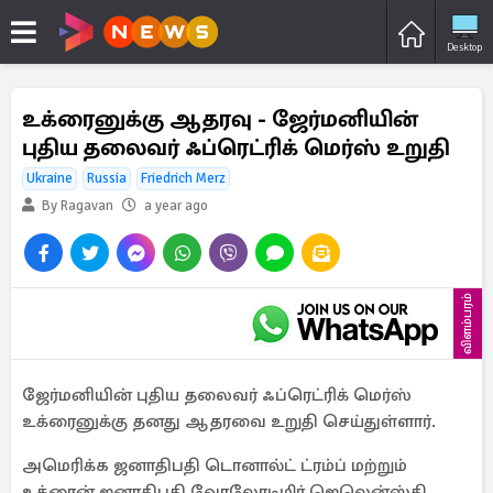
Desktop
உக்ரைனுக்கு ஆதரவு - ஜேர்மனியின்
புதிய தலைவர் ஃப்ரெட்ரிக் மெர்ஸ் உறுதி
Ukraine
Russia
Friedrich Merz
By Ragavan
a year ago
விளம்பரம்
ஜேர்மனியின் புதிய தலைவர் ஃப்ரெட்ரிக் மெர்ஸ்
உக்ரைனுக்கு தனது ஆதரவை உறுதி செய்துள்ளார்.
அமெரிக்க ஜனாதிபதி டொனால்ட் ட்ரம்ப் மற்றும்
உக்ரைன் ஜனாதிபதி வோலோடிமிர் ஜெலென்ஸ்கி