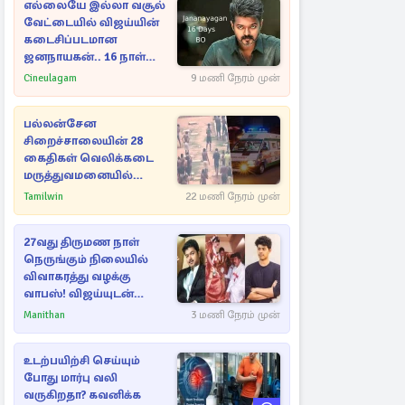
எல்லையே இல்லா வசூல்
வேட்டையில் விஜய்யின்
கடைசிப்படமான
ஜனநாயகன்.. 16 நாள்
பாக்ஸ் ஆபிஸ்
Cineulagam
9 மணி நேரம் முன்
பல்லன்சேன
சிறைச்சாலையின் 28
கைதிகள் வெலிக்கடை
மருத்துவமனையில்
அனுமதி
Tamilwin
22 மணி நேரம் முன்
27வது திருமண நாள்
நெருங்கும் நிலையில்
விவாகரத்து வழக்கு
வாபஸ்! விஜய்யுடன்
மீண்டும் இணைவாரா?
Manithan
3 மணி நேரம் முன்
உடற்பயிற்சி செய்யும்
போது மார்பு வலி
வருகிறதா? கவனிக்க