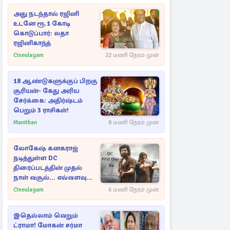
அது நடந்தால் ரஜினி
உடனே ரூ.1 கோடி
கொடுப்பார்: லதா
ரஜினிகாந்த்
Cineulagam
22 மணி நேரம் முன்
18 ஆண்டுகளுக்குப் பிறகு
சூரியன்- கேது அரிய
சேர்க்கை: அதிர்ஷ்டம்
பெறும் 3 ராசிகள்!
Manithan
8 மணி நேரம் முன்
லோகேஷ் கனகராஜ்
நடித்துள்ள DC
திரைப்படத்தின் முதல்
நாள் வசூல்... எவ்வளவு
தெரியுமா?
Cineulagam
6 மணி நேரம் முன்
இதெல்லாம் வெறும்
ட்ராமா! மோகன் சர்மா