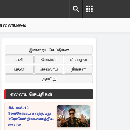
ஏனையவை
இன்றைய செய்திகள்
சனி
வெள்ளி
வியாழன்
புதன்
செவ்வாய்
திங்கள்
ஞாயிறு
ஏனைய செய்திகள்
பிக் பாஸ் 10
லோகோவுடன் வந்த புது
ப்ரோமோ! இணையத்தில்
வைரல்