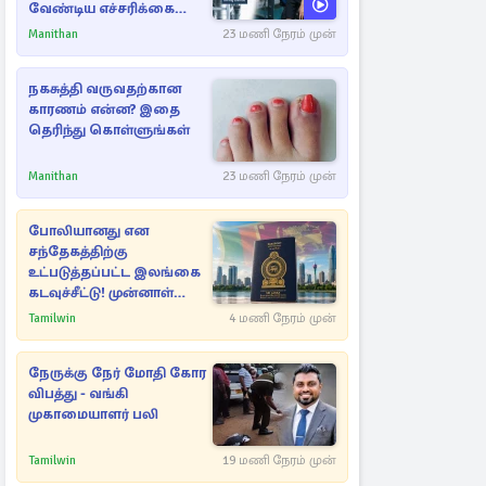
வேண்டிய எச்சரிக்கை
அறிகுறிகள்
Manithan
23 மணி நேரம் முன்
நகசுத்தி வருவதற்கான
காரணம் என்ன? இதை
தெரிந்து கொள்ளுங்கள்
Manithan
23 மணி நேரம் முன்
போலியானது என
சந்தேகத்திற்கு
உட்படுத்தப்பட்ட இலங்கை
கடவுச்சீட்டு! முன்னாள்
எம்.பிக்கு
Tamilwin
4 மணி நேரம் முன்
பிரித்தானியாவில் ஏற்பட்ட
சிக்கல்
நேருக்கு நேர் மோதி கோர
விபத்து - வங்கி
முகாமையாளர் பலி
Tamilwin
19 மணி நேரம் முன்