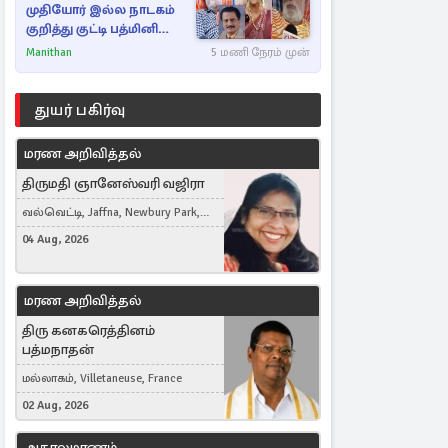
முதியோர் இல்ல நாடகம்
குறித்து குட்டி பத்மினி
பரபரப்பு பேட்டி
Manithan
5 மணி நேரம் முன்
துயர் பகிர்வு
மரண அறிவித்தல்
திருமதி ஞானேஸ்வரி வஜிரா
வல்வெட்டி, Jaffna, Newbury Park,
United Kingdom
04 Aug, 2026
மரண அறிவித்தல்
திரு கனகரெத்தினம்
பத்மநாதன்
மல்லாகம், Villetaneuse, France
02 Aug, 2026
அகாலமரணம்