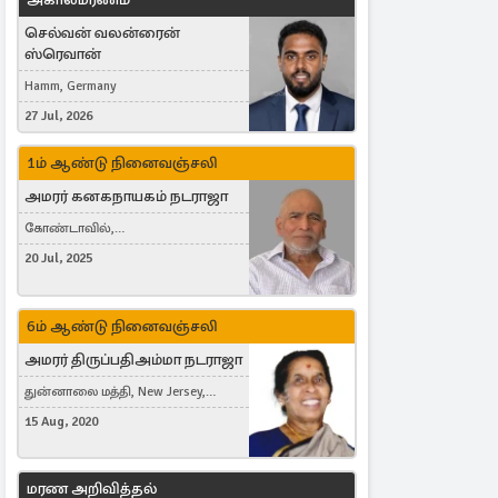
செல்வன் வலன்ரைன்
ஸ்ரெவான்
Hamm, Germany
27 Jul, 2026
1ம் ஆண்டு நினைவஞ்சலி
அமரர் கனகநாயகம் நடராஜா
கோண்டாவில்,
புன்னாலைக்கட்டுவன், சவுதி
20 Jul, 2025
அரேபியா, Saudi Arabia, ஜேர்மனி,
Germany, Brampton, Canada
6ம் ஆண்டு நினைவஞ்சலி
அமரர் திருப்பதிஅம்மா நடராஜா
துன்னாலை மத்தி, New Jersey,
United States, Toronto, Canada
15 Aug, 2020
மரண அறிவித்தல்