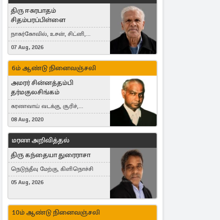
திரு ஈசுரபாதம்
சிதம்பரப்பிள்ளை
நாகர்கோவில், உசன், சிட்னி,
Australia
07 Aug, 2026
6ம் ஆண்டு நினைவஞ்சலி
அமரர் சின்னத்தம்பி
தர்மகுலசிங்கம்
கரணவாய் வடக்கு, சூரிச்,
Switzerland
08 Aug, 2020
மரண அறிவித்தல்
திரு கந்தையா துரைராசா
நெடுந்தீவு மேற்கு, கிளிநொச்சி
05 Aug, 2026
10ம் ஆண்டு நினைவஞ்சலி