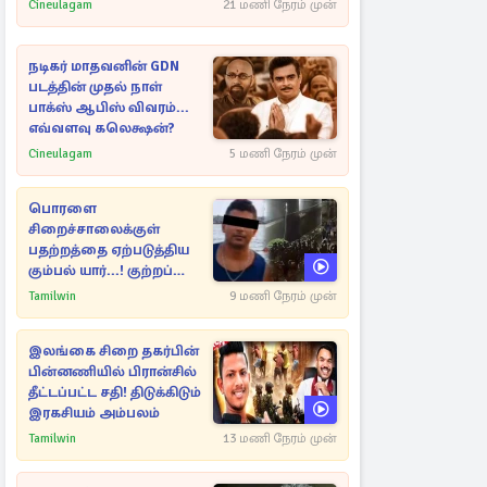
Cineulagam
21 மணி நேரம் முன்
நடிகர் மாதவனின் GDN
படத்தின் முதல் நாள்
பாக்ஸ் ஆபிஸ் விவரம்...
எவ்வளவு கலெக்ஷன்?
Cineulagam
5 மணி நேரம் முன்
பொரளை
சிறைச்சாலைக்குள்
பதற்றத்தை ஏற்படுத்திய
கும்பல் யார்...! குற்றப்
பின்னணி தொடர்பில்
Tamilwin
9 மணி நேரம் முன்
அதிர்ச்சித் தகவல்கள்
இலங்கை சிறை தகர்பின்
பின்னணியில் பிரான்சில்
தீட்டப்பட்ட சதி! திடுக்கிடும்
இரகசியம் அம்பலம்
Tamilwin
13 மணி நேரம் முன்