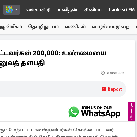
லங்காசிறி
மனிதன்
சினிமா
Lankasri FM
ஆன்மீகம்
தொழிநுட்பம்
வணிகம்
வாழ்க்கைமுறை
்டவர்கள் 200,000: உண்மையை
ுவத் தளபதி
a year ago
Report
விளம்பரம்
ும் மேற்பட்ட பாலஸ்தீனியர்கள் கொல்லப்பட்டனர்