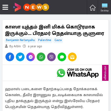
Desktop
காஸா யுத்தம் இனி மிகக் கொடூரமாக
இருக்கும்... பிரதமர் நெதன்யாகு சூளுரை
Benjamin Netanyahu
Palestine
Gaza
By Arbin
a year ago
விளம்பரம்
ஹமாஸ் படைகளை தோற்கடிப்பதை நோக்கமாகக்
கொண்ட தீவிர இராணுவ நடவடிக்கையாக காஸாவில்
புதிய தாக்குதல் இருக்கும் என்று இஸ்ரேலிய பிரதமர்
பெஞ்சமின் நெதன்யாகு தெரிவித்துள்ளார்.