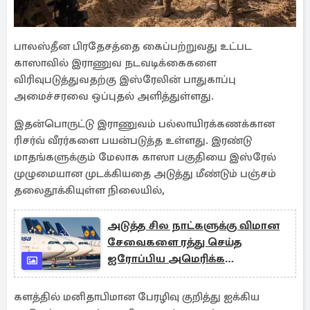
பாலஸ்தீன பிரதேசத்தை கைப்பற்றுவது உட்பட
காஸாவில் இராணுவ நடவடிக்கைகளை
விரிவுபடுத்துவதற்கு இஸ்ரேலின் பாதுகாப்பு
அமைச்சரவை ஒப்புதல் அளித்துள்ளது.
இதன்பொருட்டு இராணுவம் பல்லாயிரக்கணக்கான
ரிசர்வ் வீரர்களை பயன்படுத்த உள்ளது. இரண்டு
மாதங்களுக்கும் மேலாக காஸா பகுதியை இஸ்ரேல்
முழுமையான முடக்கியதை அடுத்து மீண்டும் பஞ்சம்
தலைதூக்கியுள்ள நிலையில்,
அடுத்த சில நாட்களுக்கு விமான
சேவைகளை ரத்து செய்த
ஐரோப்பிய அமெரிக்க
நிறுவனங்கள்
களத்தில் மனிதாபிமான பேரழிவு குறித்து ஐக்கிய