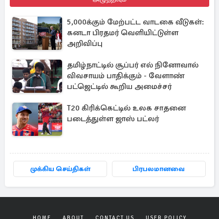
5,000க்கும் மேற்பட்ட வாடகை வீடுகள்:
கனடா பிரதமர் வெளியிட்டுள்ள
அறிவிப்பு
தமிழ்நாட்டில் சூப்பர் எல் நினோவால்
விவசாயம் பாதிக்கும் - வேளாண்
பட்ஜெட்டில் கூறிய அமைச்சர்
T20 கிரிக்கெட்டில் உலக சாதனை
படைத்துள்ள ஜாஸ் பட்லர்
முக்கிய செய்திகள்
பிரபலமானவை
HOME
ABOUT
CONTACT US
USER POLICY