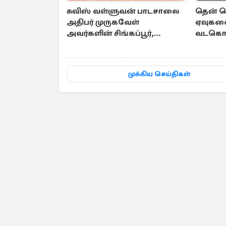
சுவிஸ் வள்ளுவன் பாடசாலை
தென் 
அதிபர் முருகவேள்
ஏவுக
அவர்களின் சிங்கப்பூர்,
வடகொரி
மலேசியா மற்றும் தமிழ்நாடு
ஜப்பானு
பயண அனுபவ தொகுப்பு
தகவல்
முக்கிய செய்திகள்