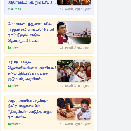
அதிர்ஷ்டம் பெறும் டாப் 3
ராசிகள்!
Manithan
17 மணி நேரம் முன்
மோசமடைந்துள்ள பசில்
ராஜபக்சவின் உடல்நிலை!
நாடு திரும்புவதில்
தொடரும் சிக்கல்
Tamilwin
18 மணி நேரம் முன்
பரபரப்பாகும்
தென்னிலங்கை அரசியல்!
கடும் பீதியில் ராஜபக்ச
குடும்பம், அரசியல்
நட்புகள்
Tamilwin
10 மணி நேரம் முன்
அநுர அரசின் அதிரடி -
தீவிர பாதுகாப்பில்
நீதிபதிகள்- அடுத்துவரும்
நாட்களில்
அம்பலமாகவுள்ள ரகசியம்
Tamilwin
15 மணி நேரம் முன்