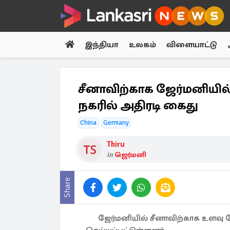
இந்தியா
உலகம்
விளையாட்டு
சீனாவிற்காக ஜேர்மனியில் 
நகரில் அதிரடி கைது
China
Germany
Thiru
in
ஜெர்மனி
Share
ஜேர்மனியில் சீனாவிற்காக உளவு 