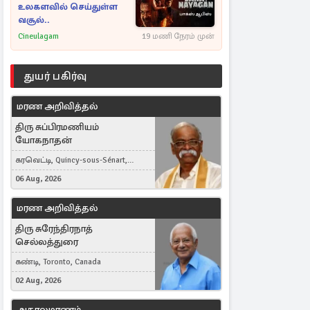
உலகளவில் செய்துள்ள
வசூல்..
Cineulagam
19 மணி நேரம் முன்
துயர் பகிர்வு
மரண அறிவித்தல்
திரு சுப்பிரமணியம்
யோகநாதன்
கரவெட்டி, Quincy-sous-Sénart,
France
06 Aug, 2026
மரண அறிவித்தல்
திரு சுரேந்திரநாத்
செல்லத்துரை
கண்டி, Toronto, Canada
02 Aug, 2026
அகாலமரணம்