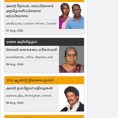
அமரர் றோபர்ட் வரப்பிரகாசம்
அந்தோனிப்பிள்ளை
வரப்பிரகாசம்
மானிப்பாய், London Ontario, Canada
07 Aug, 2025
மரண அறிவித்தல்
செல்வி கனகசபை மகேஸ்வரி
வசாவிளான், Jaffna, கோண்டாவில்
கிழக்கு
06 Aug, 2026
10ம் ஆண்டு நினைவஞ்சலி
அமரர் தம்பிஐயா மதியழகன்
மண்டைதீவு, Birmingham, United
Kingdom
06 Aug, 2016