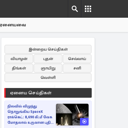
ஏனையவை
இன்றைய செய்திகள்
வியாழன்
புதன்
செவ்வாய்
திங்கள்
ஞாயிறு
சனி
வெள்ளி
ஏனைய செய்திகள்
நிலவில் விழுந்து
நொறுங்கிய SpaceX
ராக்கெட்: 8,690 கி.மீ வேக
மோதலால் உருவான புதிய