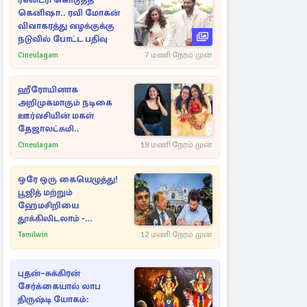
ரீஎன்ட்ரி கொடுத்த
கெனிஷா.. ரவி மோகன்
விவாகரத்து வழக்குக்கு
நடுவில் போட்ட பதிவு
Cineulagam
7 மணி நேரம் முன்
ஹீரோயினாக
அறிமுகமாகும் நடிகை
ஊர்வசியின் மகள்
தேஜாலட்சுமி..
Cineulagam
19 மணி நேரம் முன்
ஒரே ஒரு கையெழுத்து!
பூஜித் மற்றும்
ஹேமசிறியை
தூக்கிலிடலாம் -
அநுரவுக்குச் சென்ற
Tamilwin
12 மணி நேரம் முன்
அறிவுரை..
புதன்–சுக்கிரன்
சேர்க்கையால் லாப
திருஷ்டி யோகம்: