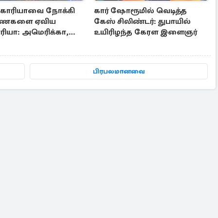
கொரியாவை நோக்கி
கார் ஷோரூமில் வெடித்த
ணைகளை ஏவிய
கேஸ் சிலிண்டர்: துபாயில்
யா: அமெரிக்கா,
உயிரிழந்த கேரள இளைஞர்
க்கு அனுப்பப்பட்ட
பிரபலமானவை