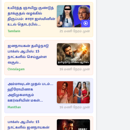
உயிர்த்த ஞாயிறு குண்டுத்
தாக்குதல் வழக்கில்
திருப்பம்: சாரா ஜஸ்மினின்
உடல் தொடர்பில்
நீதிமன்றத்தில் வெளியான
Tamilwin
21 மணி நேரம் முன்
அதிர்ச்சி தகவல்
ஜனநாயகன் தமிழ்நாடு
பாக்ஸ் ஆபிஸ்: 15
நாட்களில் செய்துள்ள
வசூல்..
Cineulagam
16 மணி நேரம் முன்
அம்மாவுடன் முதல் படம்...
ஹீரோயினாக
அறிமுகமாகும்
ஊர்வசியின் மகள்
தேஜலட்சுமி!
Manithan
16 மணி நேரம் முன்
பாக்ஸ் ஆபிஸ்: 15
நாட்களில் ஜனநாயகன்