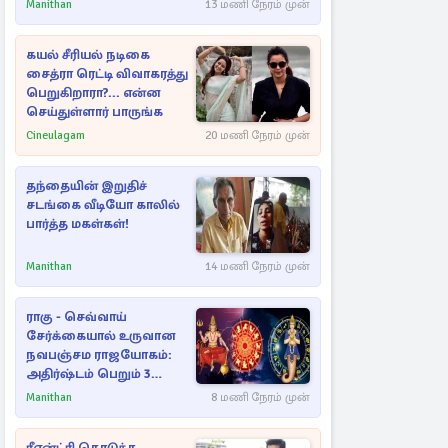
பள்ளம்!
Manithan
13 மணி நேரம் முன்
கயல் சீரியல் நடிகை
சைத்ரா ரெட்டி விவாகரத்து
பெறுகிறாரா?... என்ன
செய்துள்ளார் பாருங்க
Cineulagam
20 மணி நேரம் முன்
தந்தையின் இறுதிச்
சடங்கை வீடியோ காலில்
பார்த்த மகள்கள்!
Manithan
14 மணி நேரம் முன்
ராகு - செவ்வாய்
சேர்க்கையால் உருவான
நவபஞ்சம ராஜயோகம்:
அதிர்ஷ்டம் பெறும் 3
ராசிகள்!
Manithan
8 மணி நேரம் முன்