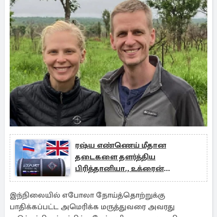
ரஷ்ய எண்ணெய் மீதான
தடைகளை தளர்த்திய
பிரித்தானியா., உக்ரைன்
எச்சரிக்கை
இந்நிலையில் எபோலா நோய்த்தொற்றுக்கு
பாதிக்கப்பட்ட அமெரிக்க மருத்துவரை அவரது