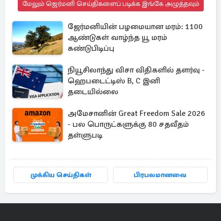
மேலும் ஜெர்மனி செய்திகளைப் படிக்க இங்கே அழுத்தவும்
ஜேர்மனியின் பழமையான மரம்: 1100
ஆண்டுகள் வாழ்ந்த யூ மரம்
கண்டுபிடிப்பு
நியூசிலாந்து விசா விதிகளில் தளர்வு -
ஹெபடைட்டிஸ் B, C இனி
தடையில்லை
அமேசானின் Great Freedom Sale 2026
- பல பொருட்களுக்கு 80 சதவீதம்
தள்ளுபடி
முக்கிய செய்திகள்
பிரபலமானவை