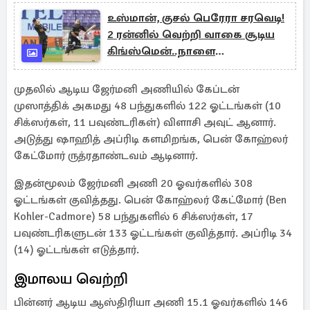
உஸ்மான், குசல் பெரேரா சரவெடி!
2 ரன்னில் வெற்றி வாகை சூடிய
கிங்ஸ்மென்..நாளை
இறுதிப்போட்டி
முதலில் ஆடிய ஜேர்மனி அணியில் கேப்டன்
முஸாத்திக் அகமது 48 பந்துகளில் 122 ஓட்டங்கள் (10
சிக்ஸர்கள், 11 பவுண்டரிகள்) விளாசி அவுட் ஆனார்.
அடுத்து ஷாஹித் அப்ரிடி களமிறங்க, பென் கோஹ்லர்
கேட்மோர் ருத்ரதாண்டவம் ஆடினார்.
இதன்மூலம் ஜேர்மனி அணி 20 ஓவர்களில் 308
ஓட்டங்கள் குவித்தது. பென் கோஹ்லர் கேட்மோர் (Ben
Kohler-Cadmore) 58 பந்துகளில் 6 சிக்ஸர்கள், 17
பவுண்டரிகளுடன் 133 ஓட்டங்கள் குவித்தார். அப்ரிடி 34
(14) ஓட்டங்கள் எடுத்தார்.
இமாலய வெற்றி
பின்னர் ஆடிய ஆஸ்திரியா அணி 15.1 ஓவர்களில் 146