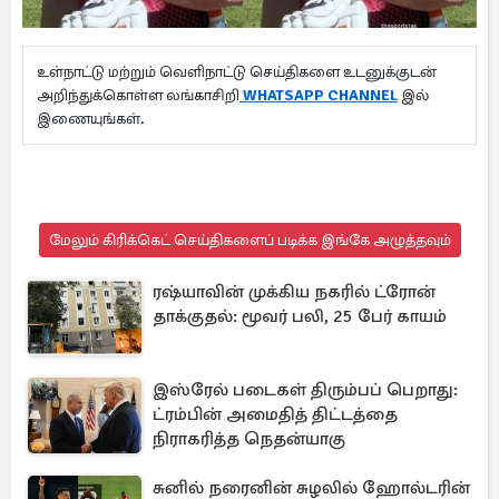
உள்நாட்டு மற்றும் வெளிநாட்டு செய்திகளை உடனுக்குடன்
அறிந்துக்கொள்ள லங்காசிறி
WHATSAPP CHANNEL
இல்
இணையுங்கள்.
மேலும் கிரிக்கெட் செய்திகளைப் படிக்க இங்கே அழுத்தவும்
ரஷ்யாவின் முக்கிய நகரில் ட்ரோன்
தாக்குதல்: மூவர் பலி, 25 பேர் காயம்
இஸ்ரேல் படைகள் திரும்பப் பெறாது:
ட்ரம்பின் அமைதித் திட்டத்தை
நிராகரித்த நெதன்யாகு
சுனில் நரைனின் சுழலில் ஹோல்டரின்