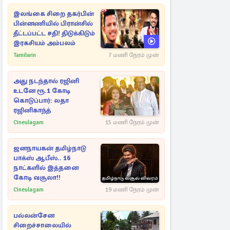
இலங்கை சிறை தகர்பின்
பின்னணியில் பிரான்சில்
தீட்டப்பட்ட சதி! திடுக்கிடும்
இரகசியம் அம்பலம்
Tamilwin
7 மணி நேரம் முன்
அது நடந்தால் ரஜினி
உடனே ரூ.1 கோடி
கொடுப்பார்: லதா
ரஜினிகாந்த்
Cineulagam
15 மணி நேரம் முன்
ஜனநாயகன் தமிழ்நாடு
பாக்ஸ் ஆபீஸ்.. 16
நாட்களில் இத்தனை
கோடி வசூலா!!
Cineulagam
19 மணி நேரம் முன்
பல்லன்சேன
சிறைச்சாலையில்