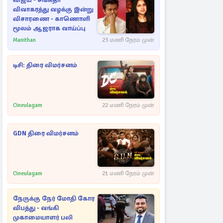
விஜய் - சங்கீதா
விவாகரத்து வழக்கு இன்று
விசாரணை - காணொளி
மூலம் ஆஜராக வாய்ப்பு
Manithan
23 மணி நேரம் முன்
டிசி: திரை விமர்சனம்
Cineulagam
22 மணி நேரம் முன்
GDN திரை விமர்சனம்
Cineulagam
21 மணி நேரம் முன்
நேருக்கு நேர் மோதி கோர
விபத்து - வங்கி
முகாமையாளர் பலி