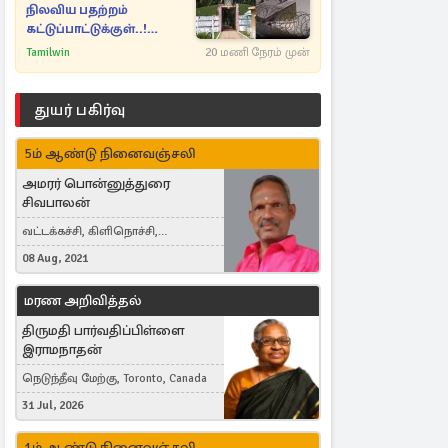
நிலவிய பதற்றம்
கட்டுப்பாட்டுக்குள்..!
அதிரடியாக களமிறங்கிய
Tamilwin
20 மணி நேரம் முன்
அதிகாரிகள்
துயர் பகிர்வு
5ம் ஆண்டு நினைவஞ்சலி
அமரர் பொன்னுத்துரை
சிவபாலன்
வட்டக்கச்சி, கிளிநொச்சி,
வட்டக்கச்சி இராமநாதபுரம்
08 Aug, 2021
மரண அறிவித்தல்
திருமதி பார்வதிப்பிள்ளை
இராமநாதன்
நெடுந்தீவு மேற்கு, Toronto, Canada
31 Jul, 2026
1ம் ஆண்டு நினைவஞ்சலி