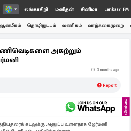
லங்காசிறி
மனிதன்
சினிமா
Lankasri FM
ஆன்மீகம்
தொழிநுட்பம்
வணிகம்
வாழ்க்கைமுறை
கண்ணிவெடிகளை அகற்றும்
ர்மனி
3 months ago
Report
விளம்பரம்
்தியதரைக் கடலுக்கு அனுப்ப உள்ளதாக ஜேர்மனி