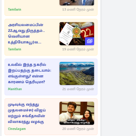
Tamilwin
13 மணி நேரம் முன்
அரசியலமைப்பின்
22ஆவது திருத்தம்..
வெளியான
உத்தியோகபூர்வ
அறிவிப்பு!
Tamilwin
19 மணி நேரம் முன்
உலகில் இந்த நகரில்
இறப்பதற்கு தடையாம்:
எங்குள்ளது? என்ன
காரணம் தெரியுமா?
Manithan
21 மணி நேரம் முன்
முடிவுக்கு வந்தது
முதலமைச்சர் விஜய்
மற்றும் சங்கீதாவின்
விவாகரத்து வழக்கு
Cineulagam
20 மணி நேரம் முன்