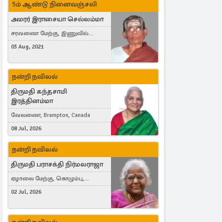
5ம் ஆண்டு நினைவஞ்சலி
அமரர் இராசையா செல்லம்மா
சரவணை மேற்கு, இணுவில்
கிழக்கு
03 Aug, 2021
நன்றி நவிலல்
திருமதி கந்தசாமி
இரத்தினம்மா
வேலணை, Brampton, Canada
08 Jul, 2026
நன்றி நவிலல்
திருமதி பராசக்தி நிர்மலராஜா
ஏழாலை மேற்கு, கொழும்பு,
தங்காலை, London, United Kingdom
02 Jul, 2026