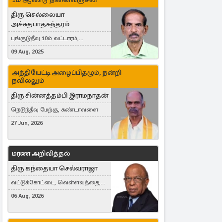
திரு செல்லையா
அச்சுதபாதசுந்தரம்
புங்குடுதீவு 10ம் வட்டாரம்,
கொள்ளுப்பிட்டி
09 Aug, 2025
அந்தியேட்டி அழைப்பிதழும், நன்றி
நவிலலும்
திரு சின்னத்தம்பி இராமநாதன்
நெடுந்தீவு மேற்கு, கண்டாவளை
27 Jun, 2026
மரண அறிவித்தல்
திரு கந்தையா செல்வராஜா
வட்டுக்கோட்டை, வெள்ளவத்தை,
Toronto, Canada
06 Aug, 2026