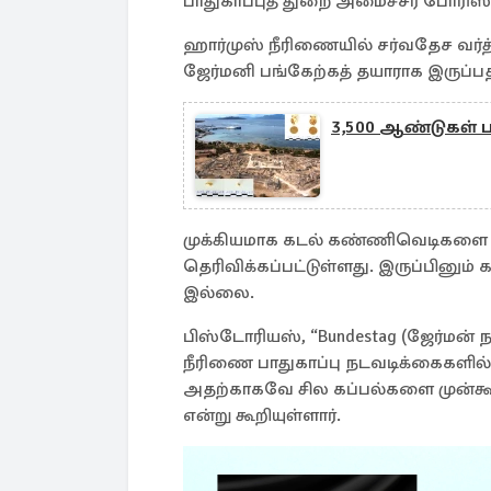
பாதுகாப்புத் துறை அமைச்சர் போரிஸ்
ஹார்முஸ் நீரிணையில் சர்வதேச வர்த
ஜேர்மனி பங்கேற்கத் தயாராக இருப்பத
3,500 ஆண்டுகள் 
முக்கியமாக கடல் கண்ணிவெடிகளை அ
தெரிவிக்கப்பட்டுள்ளது. இருப்பினும்
இல்லை.
பிஸ்டோரியஸ், “Bundestag (ஜேர்மன்
நீரிணை பாதுகாப்பு நடவடிக்கைகளில்
அதற்காகவே சில கப்பல்களை முன்கூட
என்று கூறியுள்ளார்.