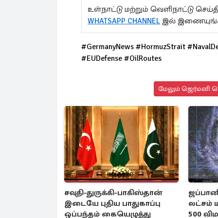
உள்நாட்டு மற்றும் வெளிநாட்டு செ
WHATSAPP CHANNEL
இல் இணையுங்
#GermanyNews #HormuzStrait #NavalDe
#EUDefense #OilRoutes
மேலும் ஜெர்மனி செ
சவுதி-துருக்கி-பாகிஸ்தான்
ஜப்பானி
இடையே புதிய பாதுகாப்பு
லட்சம் 
ஒப்பந்தம் கையெழுத்து
500 விம