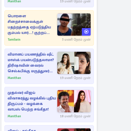
Manithan
19 மணி நேரம் முன்
பொரளை
சிறைச்சாலைக்குள்
பதற்றத்தை ஏற்படுத்திய
கும்பல் யார்...! குற்றப்
பின்னணி தொடர்பில்
Tamilwin
3 மணி நேரம் முன்
அதிர்ச்சித் தகவல்கள்
விமானப் பயணத்தில் ஷீட்
மாஸ்க் பயன்படுத்தலாமா?
திரிஷாவின் வைரல்
செல்ஃபிக்கு மருத்துவர்
விளக்கம்
Manithan
19 மணி நேரம் முன்
முதல்வர் விஜய்
விவாகரத்து வழக்கில் புதிய
திருப்பம் - வழக்கை
வாபஸ் பெற்ற சங்கீதா!
Manithan
18 மணி நேரம் முன்