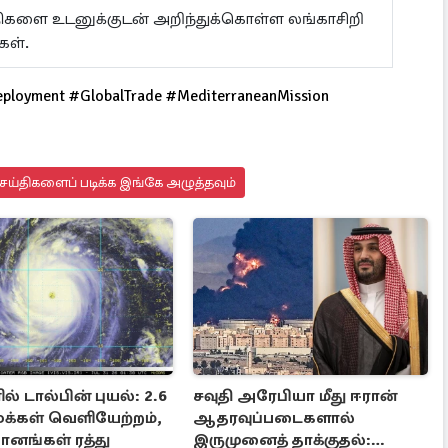
ய்திகளை உடனுக்குடன் அறிந்துக்கொள்ள லங்காசிறி
கள்.
ployment #GlobalTrade #MediterraneanMission
ய்திகளைப் படிக்க இங்கே அழுத்தவும்
ல் டால்பின் புயல்: 2.6
சவுதி அரேபியா மீது ஈரான்
மக்கள் வெளியேற்றம்,
ஆதரவுப்படைகளால்
ானங்கள் ரத்து
இருமுனைத் தாக்குதல்: