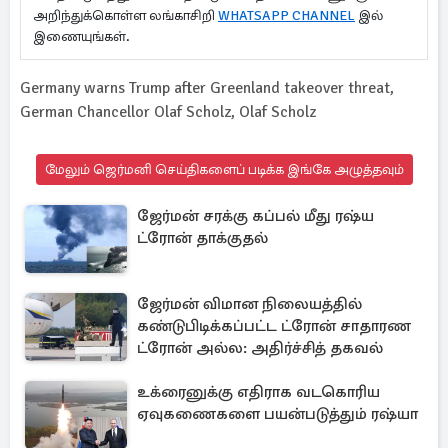
அறிந்துக்கொள்ள லங்காசிறி
WHATSAPP CHANNEL
இல்
இணையுங்கள்.
Germany warns Trump after Greenland takeover threat,
German Chancellor Olaf Scholz, Olaf Scholz
மேலும் ஜெர்மனி செய்திகளைப் படிக்க இங்கே அழுத்தவும்
ஜேர்மன் சரக்கு கப்பல் மீது ரஷ்ய
ட்ரோன் தாக்குதல்
ஜேர்மன் விமான நிலையத்தில்
கண்டுபிடிக்கப்பட்ட ட்ரோன் சாதாரண
ட்ரோன் அல்ல: அதிர்ச்சித் தகவல்
உக்ரைனுக்கு எதிராக வடகொரிய
ஏவுகணைகளை பயன்படுத்தும் ரஷ்யா