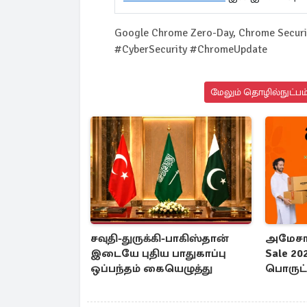
Google Chrome Zero-Day, Chrome Secur
#CyberSecurity #ChromeUpdate
மேலும் தொழில்நுட்பம்
சவுதி-துருக்கி-பாகிஸ்தான்
அமேசான
இடையே புதிய பாதுகாப்பு
Sale 20
ஒப்பந்தம் கையெழுத்து
பொருட்க
தள்ளுப