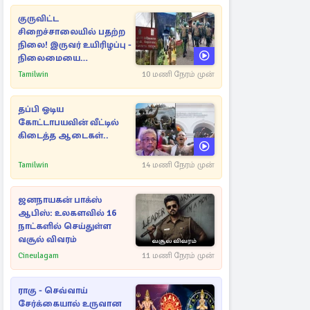
குருவிட்ட
சிறைச்சாலையில் பதற்ற
நிலை! இருவர் உயிரிழப்பு -
நிலைமையை
கட்டுப்படுத்த பொலிஸார்
Tamilwin
10 மணி நேரம் முன்
கண்ணீர்புகை பிரயோகம்
தப்பி ஓடிய
கோட்டாபயவின் வீட்டில்
கிடைத்த ஆடைகள்..
Tamilwin
14 மணி நேரம் முன்
ஜனநாயகன் பாக்ஸ்
ஆபிஸ்: உலகளவில் 16
நாட்களில் செய்துள்ள
வசூல் விவரம்
Cineulagam
11 மணி நேரம் முன்
ராகு - செவ்வாய்
சேர்க்கையால் உருவான