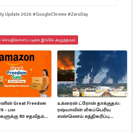
ity Update 2026 #GoogleChrome #ZeroDay
 செய்திகளைப் படிக்க இங்கே அழுத்தவும்
ின் Great Freedom
உக்ரைன் ட்ரோன் தாக்குதல்:
26 - பல
ரஷ்யாவின் மிகப்பெரிய
ளுக்கு 80 சதவீதம்
எண்ணெய் சுத்திகரிப்பு
டி
நிலையம் சேதம்