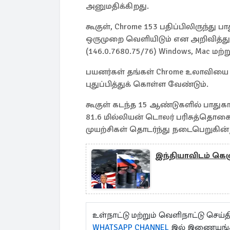
அனுமதிக்கிறது.
கூகுள், Chrome 153 பதிப்பிலிருந்து ப
ஒருமுறை வெளியிடும் என அறிவித்துள்
(146.0.7680.75/76) Windows, Mac மற்
பயனர்கள் தங்கள் Chrome உலாவியை H
புதுப்பித்துக் கொள்ள வேண்டும்.
கூகுள் கடந்த 15 ஆண்டுகளில் பாதுக
81.6 மில்லியன் டொலர் பரிசுத்தொகை 
முயற்சிகள் தொடர்ந்து நடைபெறுகின
இந்தியாவிடம் கெஞ்
உள்நாட்டு மற்றும் வெளிநாட்டு செ
WHATSAPP CHANNEL
இல் இணையுங்