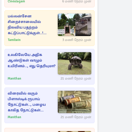
Cineulagam
6 மணி நேரம் முன்
பல்லன்சேன
சிறைச்சாலையில்
நிலவிய பதற்றம்
கட்டுப்பாட்டுக்குள்..!
அதிரடியாக களமிறங்கிய
Tamilwin
3 மணி நேரம் முன்
அதிகாரிகள்
உலகிலேயே அதிக
ஆண்டுகள் வாழும்
உயிரினம்.., எது தெரியுமா?
Manithan
21 மணி நேரம் முன்
விரைவில் வரும்
பிளாஸ்டிக் ரூபாய்
நோட்டுகள்.., பழைய
காகித நோட்டுகள்
செல்லுமா?
Manithan
21 மணி நேரம் முன்