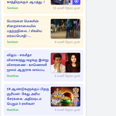
காத்திருக்கும் ஆபத்து..!
Tamilwin
15 மணி நேரம் முன்
பொரளை மெகசின்
சிறைச்சாலையில்
பதற்றநிலை..! சிக்கிய
மர்மப்பொதி -
பின்னணியில் வெளியான
Tamilwin
8 மணி நேரம் முன்
காரணம்
விஜய் - சங்கீதா
விவாகரத்து வழக்கு இன்று
விசாரணை - காணொளி
மூலம் ஆஜராக வாய்ப்பு
Manithan
6 மணி நேரம் முன்
18 ஆண்டுகளுக்குப் பிறகு
சூரியன்- கேது அரிய
சேர்க்கை: அதிர்ஷ்டம்
பெறும் 3 ராசிகள்!
Manithan
9 மணி நேரம் முன்