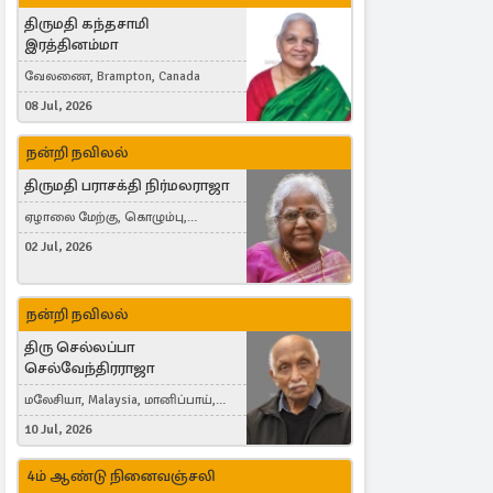
திருமதி கந்தசாமி
இரத்தினம்மா
வேலணை, Brampton, Canada
08 Jul, 2026
நன்றி நவிலல்
திருமதி பராசக்தி நிர்மலராஜா
ஏழாலை மேற்கு, கொழும்பு,
தங்காலை, London, United Kingdom
02 Jul, 2026
நன்றி நவிலல்
திரு செல்லப்பா
செல்வேந்திரராஜா
மலேசியா, Malaysia, மானிப்பாய்,
Duisburg, Germany, London, United
10 Jul, 2026
Kingdom
4ம் ஆண்டு நினைவஞ்சலி