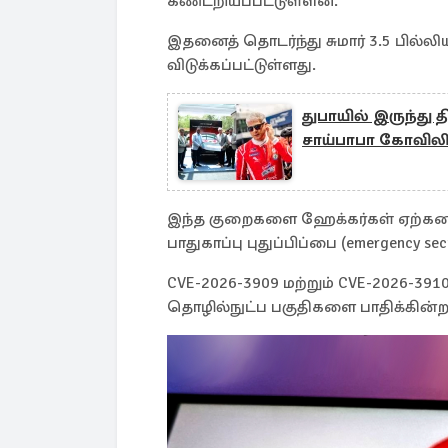
கண்டறியப்பட்டுள்ளன.
இதனைத் தொடர்ந்து சுமார் 3.5 பில்ல
விடுக்கப்பட்டுள்ளது.
துபாயில் இருந்து த
சாய்பாபா கோவிலி
இந்த குறைகளை ஹேக்கர்கள் ஏற்கனவ
பாதுகாப்பு புதுப்பிப்பை (emergency se
CVE-2026-3909 மற்றும் CVE-2026-391
தொழில்நுட்ப பகுதிகளை பாதிக்கின்