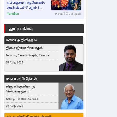
நவபஞ்சம ராஜயோகம்:
அதிர்ஷ்டம் பெறும் 3
ராசிகள்!
Manithan
9 மணி நேரம் முன்
துயர் பகிர்வு
மரண அறிவித்தல்
திரு சஜீவன் சிவபாதம்
Toronto, Canada, Maple, Canada
03 Aug, 2026
மரண அறிவித்தல்
திரு சுரேந்திரநாத்
செல்லத்துரை
கண்டி, Toronto, Canada
02 Aug, 2026
5ம் ஆண்டு நினைவஞ்சலி