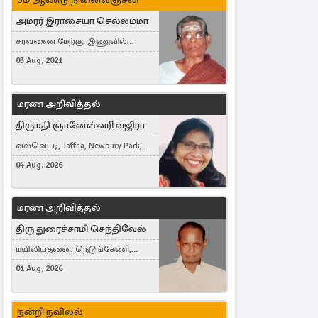
அமரர் இராசையா செல்லம்மா
சரவணை மேற்கு, இணுவில்
கிழக்கு
03 Aug, 2021
மரண அறிவித்தல்
திருமதி ஞானேஸ்வரி வஜிரா
வல்வெட்டி, Jaffna, Newbury Park,
United Kingdom
04 Aug, 2026
மரண அறிவித்தல்
திரு துரைச்சாமி செந்திவேல்
மயிலியதனை, நெடுங்கேணி,
கம்பர்மலை
01 Aug, 2026
நன்றி நவிலல்