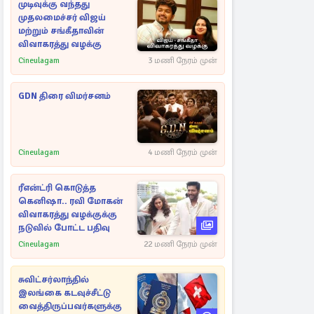
முடிவுக்கு வந்தது
முதலமைச்சர் விஜய்
மற்றும் சங்கீதாவின்
விவாகரத்து வழக்கு
Cineulagam
3 மணி நேரம் முன்
GDN திரை விமர்சனம்
Cineulagam
4 மணி நேரம் முன்
ரீஎன்ட்ரி கொடுத்த
கெனிஷா.. ரவி மோகன்
விவாகரத்து வழக்குக்கு
நடுவில் போட்ட பதிவு
Cineulagam
22 மணி நேரம் முன்
சுவிட்சர்லாந்தில்
இலங்கை கடவுச்சீட்டு
வைத்திருப்பவர்களுக்கு