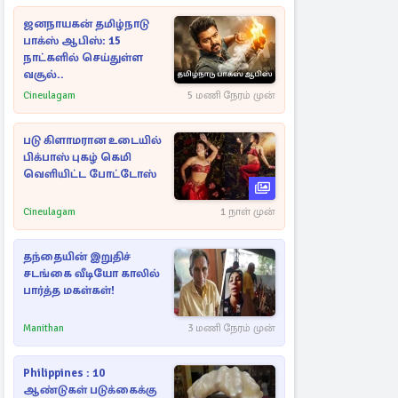
ஜனநாயகன் தமிழ்நாடு
பாக்ஸ் ஆபிஸ்: 15
நாட்களில் செய்துள்ள
வசூல்..
Cineulagam
5 மணி நேரம் முன்
படு கிளாமரான உடையில்
பிக்பாஸ் புகழ் கெமி
வெளியிட்ட போட்டோஸ்
Cineulagam
1 நாள் முன்
தந்தையின் இறுதிச்
சடங்கை வீடியோ காலில்
பார்த்த மகள்கள்!
Manithan
3 மணி நேரம் முன்
Philippines : 10
ஆண்டுகள் படுக்கைக்கு