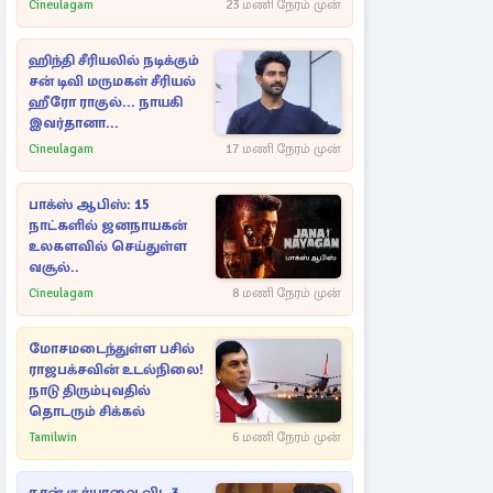
Cineulagam
23 மணி நேரம் முன்
ஹிந்தி சீரியலில் நடிக்கும்
சன் டிவி மருமகள் சீரியல்
ஹீரோ ராகுல்... நாயகி
இவர்தானா...
Cineulagam
17 மணி நேரம் முன்
பாக்ஸ் ஆபிஸ்: 15
நாட்களில் ஜனநாயகன்
உலகளவில் செய்துள்ள
வசூல்..
Cineulagam
8 மணி நேரம் முன்
மோசமடைந்துள்ள பசில்
ராஜபக்சவின் உடல்நிலை!
நாடு திரும்புவதில்
தொடரும் சிக்கல்
Tamilwin
6 மணி நேரம் முன்