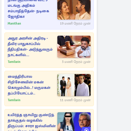
நான் சூர்யாவை விட 3
மடங்கு அதிகம்
சம்பாதித்தேன்- நடிகை
ஜோதிகா
Manithan
19 மணி நேரம் முன்
அநுர அரசின் அதிரடி -
தீவிர பாதுகாப்பில்
நீதிபதிகள்- அடுத்துவரும்
நாட்களில்
அம்பலமாகவுள்ள ரகசியம்
Tamilwin
3 மணி நேரம் முன்
மைத்திரிபால
சிறிசேனவின் மகன்
கொழும்பில்..! மருமகள்
தப்பியோட்டம்..
Tamilwin
11 மணி நேரம் முன்
உயிர்த்த ஞாயிறு குண்டுத்
தாக்குதல் வழக்கில்
திருப்பம்: சாரா ஜஸ்மினின்