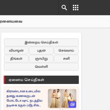
ஏனையவை
இன்றைய செய்திகள்
வியாழன்
புதன்
செவ்வாய்
திங்கள்
ஞாயிறு
சனி
வெள்ளி
ஏனைய செய்திகள்
கிராண்டான உடையில்
தனது கணவருடன்
போட்டோ ஷுட் நடத்திய
நடிகை ரகுல் ப்ரீத் சிங்..