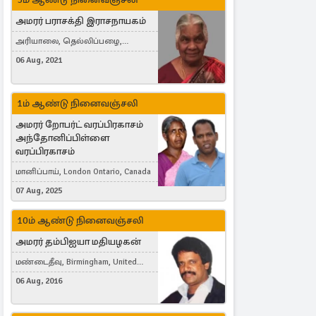
அமரர் பராசக்தி இராசநாயகம்
அரியாலை, தெல்லிப்பழை,
Montreal, Canada
06 Aug, 2021
1ம் ஆண்டு நினைவஞ்சலி
அமரர் றோபர்ட் வரப்பிரகாசம்
அந்தோனிப்பிள்ளை
வரப்பிரகாசம்
மானிப்பாய், London Ontario, Canada
07 Aug, 2025
10ம் ஆண்டு நினைவஞ்சலி
அமரர் தம்பிஐயா மதியழகன்
மண்டைதீவு, Birmingham, United
Kingdom
06 Aug, 2016