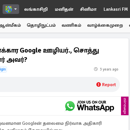
லங்காசிறி
மனிதன்
சினிமா
Lankasri FM
ஆன்மீகம்
தொழிநுட்பம்
வணிகம்
வாழ்க்கைமுறை
க்கார Google ஊழியர்., சொத்து
ார் அவர்?
igin
3 years ago
Report
விளம்பரம்
ிறுவனமான Googleன் தலைமை நிர்வாக அதிகாரி