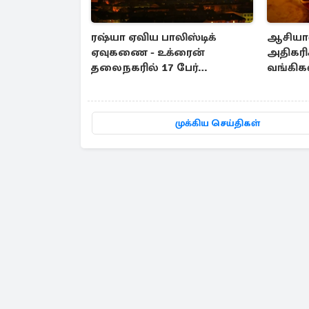
ரஷ்யா ஏவிய பாலிஸ்டிக்
ஆசியாவி
ஏவுகணை - உக்ரைன்
அதிகரிக
தலைநகரில் 17 பேர்
வங்கிக
உயிரிழப்பு
அறிமுக
முக்கிய செய்திகள்