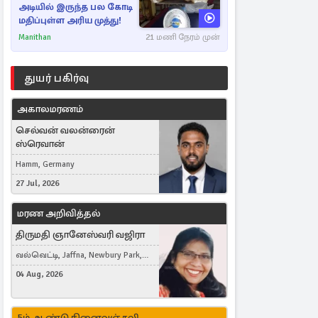
அடியில் இருந்த பல கோடி
மதிப்புள்ள அரிய முத்து!
Manithan
21 மணி நேரம் முன்
துயர் பகிர்வு
அகாலமரணம்
செல்வன் வலன்ரைன்
ஸ்ரெவான்
Hamm, Germany
27 Jul, 2026
மரண அறிவித்தல்
திருமதி ஞானேஸ்வரி வஜிரா
வல்வெட்டி, Jaffna, Newbury Park,
United Kingdom
04 Aug, 2026
5ம் ஆண்டு நினைவஞ்சலி