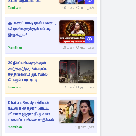
உடல் தொடர்பில்
நீதிமன்றத்தில் வெளியான
Tamilwin
10 மணி நேரம் முன்
அதிர்ச்சி தகவல்
ஆகஸ்ட் மாத ராசிபலன்..,
12 ராசிகளுக்கும் எப்படி
இருக்கும்?
Manithan
19 மணி நேரம் முன்
20 நிமிடங்களுக்குள்
அடுத்தடுத்து வெடிப்பு
சத்தங்கள்..! துபாயில்
பெரும் பரபரப்பு..
Tamilwin
13 மணி நேரம் முன்
Chaitra Reddy : சீரியல்
நடிகை சைத்ரா ரெட்டி
விவாகரத்தா? திருமண
புகைப்படங்களை நீக்கம்
Manithan
1 நாள் முன்