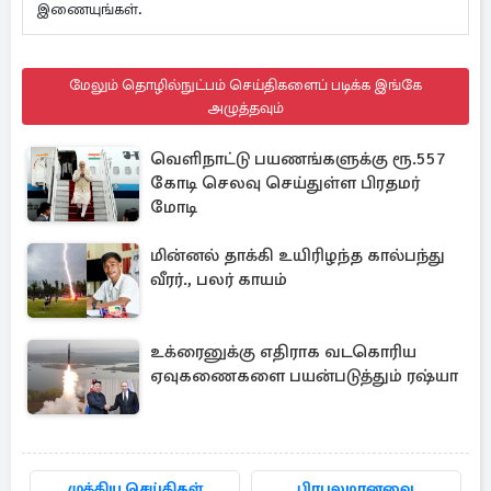
இணையுங்கள்.
மேலும் தொழில்நுட்பம் செய்திகளைப் படிக்க இங்கே
அழுத்தவும்
வெளிநாட்டு பயணங்களுக்கு ரூ.557
கோடி செலவு செய்துள்ள பிரதமர்
மோடி
மின்னல் தாக்கி உயிரிழந்த கால்பந்து
வீரர்., பலர் காயம்
உக்ரைனுக்கு எதிராக வடகொரிய
ஏவுகணைகளை பயன்படுத்தும் ரஷ்யா
முக்கிய செய்திகள்
பிரபலமானவை