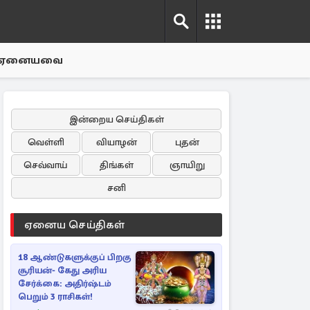
ஏனையவை
இன்றைய செய்திகள்
வெள்ளி
வியாழன்
புதன்
செவ்வாய்
திங்கள்
ஞாயிறு
சனி
ஏனைய செய்திகள்
18 ஆண்டுகளுக்குப் பிறகு
சூரியன்- கேது அரிய
சேர்க்கை: அதிர்ஷ்டம்
பெறும் 3 ராசிகள்!