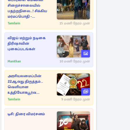
பொரளை மெகசின்
சிறைச்சாலையில்
பதற்றநிலை..! சிக்கிய
மர்மப்பொதி -
பின்னணியில் வெளியான
Tamilwin
15 மணி நேரம் முன்
காரணம்
விஜய் மற்றும் நடிகை
திரிஷாவின்
புகைப்படங்கள்
Manithan
10 மணி நேரம் முன்
அரசியலமைப்பின்
22ஆவது திருத்தம்..
வெளியான
உத்தியோகபூர்வ
அறிவிப்பு!
Tamilwin
9 மணி நேரம் முன்
டிசி: திரை விமர்சனம்