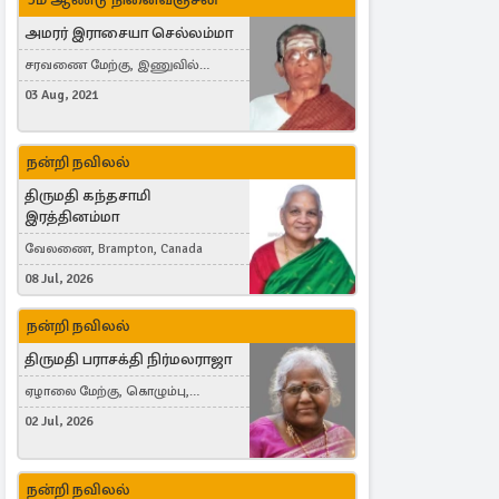
அமரர் இராசையா செல்லம்மா
சரவணை மேற்கு, இணுவில்
கிழக்கு
03 Aug, 2021
நன்றி நவிலல்
திருமதி கந்தசாமி
இரத்தினம்மா
வேலணை, Brampton, Canada
08 Jul, 2026
நன்றி நவிலல்
திருமதி பராசக்தி நிர்மலராஜா
ஏழாலை மேற்கு, கொழும்பு,
தங்காலை, London, United Kingdom
02 Jul, 2026
நன்றி நவிலல்