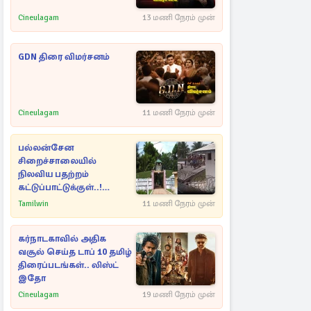
Cineulagam
13 மணி நேரம் முன்
GDN திரை விமர்சனம்
Cineulagam
11 மணி நேரம் முன்
பல்லன்சேன
சிறைச்சாலையில்
நிலவிய பதற்றம்
கட்டுப்பாட்டுக்குள்..!
அதிரடியாக களமிறங்கிய
Tamilwin
11 மணி நேரம் முன்
அதிகாரிகள்
கர்நாடகாவில் அதிக
வசூல் செய்த டாப் 10 தமிழ்
திரைப்படங்கள்.. லிஸ்ட்
இதோ
Cineulagam
19 மணி நேரம் முன்