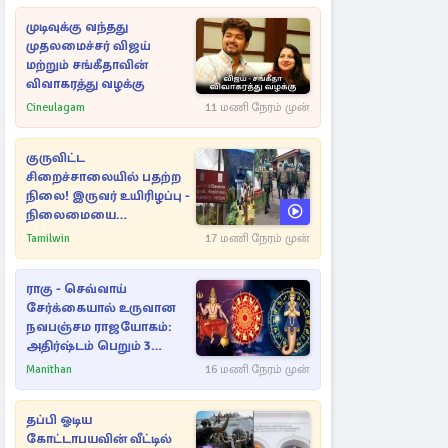
முடிவுக்கு வந்தது
முதலமைச்சர் விஜய்
மற்றும் சங்கீதாவின்
விவாகரத்து வழக்கு
Cineulagam
11 மணி நேரம் முன்
குருவிட்ட
சிறைச்சாலையில் பதற்ற
நிலை! இருவர் உயிரிழப்பு -
நிலைமையை
கட்டுப்படுத்த பொலிஸார்
Tamilwin
17 மணி நேரம் முன்
கண்ணீர்புகை பிரயோகம்
ராகு - செவ்வாய்
சேர்க்கையால் உருவான
நவபஞ்சம ராஜயோகம்:
அதிர்ஷ்டம் பெறும் 3
ராசிகள்!
Manithan
16 மணி நேரம் முன்
தப்பி ஓடிய
கோட்டாபயவின் வீட்டில்