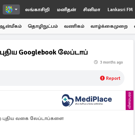
லங்காசிறி
மனிதன்
சினிமா
Lankasri FM
ஆன்மீகம்
தொழிநுட்பம்
வணிகம்
வாழ்க்கைமுறை
புதிய Googlebook லேப்டாப்
3 months ago
Report
விளம்பரம்
்ற புதிய வகை லேப்டாப்களை