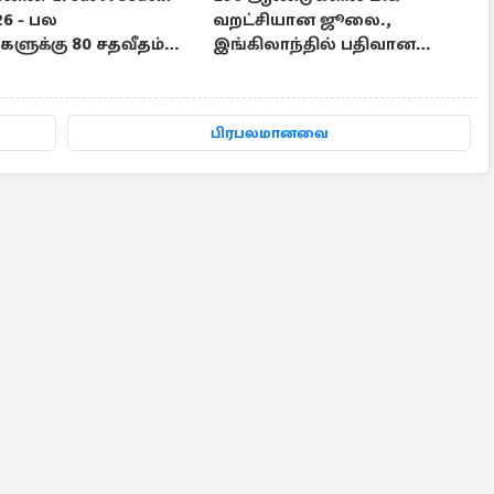
26 - பல
வறட்சியான ஜூலை.,
ளுக்கு 80 சதவீதம்
இங்கிலாந்தில் பதிவான
டி
வானிலை சாதனை
பிரபலமானவை