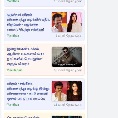
Manithan
16 மணி நேரம் முன்
முதல்வர் விஜய்
விவாகரத்து வழக்கில் புதிய
திருப்பம் - வழக்கை
வாபஸ் பெற்ற சங்கீதா!
Manithan
9 மணி நேரம் முன்
ஜனநாயகன் பாக்ஸ்
ஆபிஸ்: உலகளவில் 16
நாட்களில் செய்துள்ள
வசூல் விவரம்
Cineulagam
18 மணி நேரம் முன்
விஜய் - சங்கீதா
விவாகரத்து வழக்கு இன்று
விசாரணை - காணொளி
மூலம் ஆஜராக வாய்ப்பு
Manithan
13 மணி நேரம் முன்