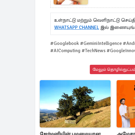
உள்நாட்டு மற்றும் வெளிநாட்டு செ
WHATSAPP CHANNEL
இல் இணையுங்
#Googlebook #GeminiIntelligence #An
#AIComputing #TechNews #GoogleInno
மேலும் தொழில்நுட்பம்
ஜேர்மனியின் பழமையான
அமேசான