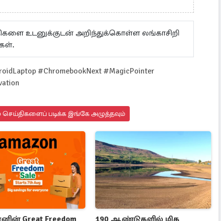
ய்திகளை உடனுக்குடன் அறிந்துக்கொள்ள லங்காசிறி
கள்.
droidLaptop #ChromebookNext #MagicPointer
vation
 செய்திகளைப் படிக்க இங்கே அழுத்தவும்
ின் Great Freedom
190 ஆண்டுகளில் மிக