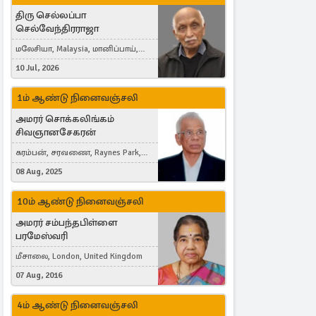
திரு செல்லப்பா
செல்வேந்திரராஜா
மலேசியா, Malaysia, மானிப்பாய்,
Duisburg, Germany, London, United
10 Jul, 2026
Kingdom
1ம் ஆண்டு நினைவஞ்சலி
அமரர் சொக்கலிங்கம்
சிவஞானசேகரன்
கரம்பன், சரவணை, Raynes Park,
London, United Kingdom
08 Aug, 2025
10ம் ஆண்டு நினைவஞ்சலி
அமரர் சம்பந்தபிள்ளை
பரமேஸ்வரி
மீசாலை, London, United Kingdom
07 Aug, 2016
4ம் ஆண்டு நினைவஞ்சலி