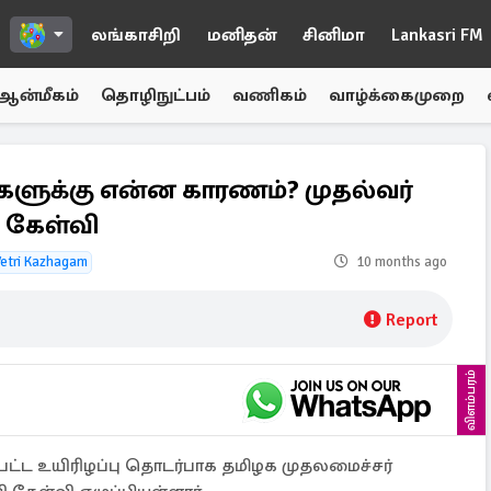
லங்காசிறி
மனிதன்
சினிமா
Lankasri FM
ஆன்மீகம்
தொழிநுட்பம்
வணிகம்
வாழ்க்கைமுறை
புகளுக்கு என்ன காரணம்? முதல்வர்
 கேள்வி
etri Kazhagam
10 months ago
Report
விளம்பரம்
ற்பட்ட உயிரிழப்பு தொடர்பாக தமிழக முதலமைச்சர்