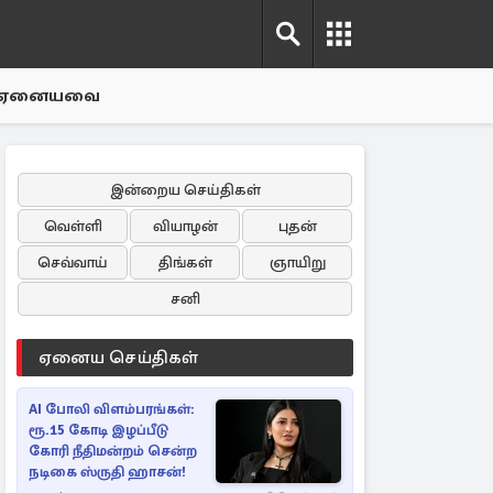
ஏனையவை
இன்றைய செய்திகள்
வெள்ளி
வியாழன்
புதன்
செவ்வாய்
திங்கள்
ஞாயிறு
சனி
ஏனைய செய்திகள்
AI போலி விளம்பரங்கள்:
ரூ.15 கோடி இழப்பீடு
கோரி நீதிமன்றம் சென்ற
நடிகை ஸ்ருதி ஹாசன்!