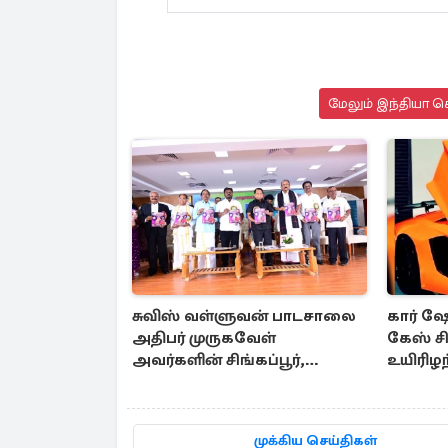
மேலும் இந்தியா செ
சுவிஸ் வள்ளுவன் பாடசாலை
கார் ஷ
அதிபர் முருகவேள்
கேஸ் சி
அவர்களின் சிங்கப்பூர்,
உயிரிழ
மலேசியா மற்றும் தமிழ்நாடு
பயண அனுபவ தொகுப்பு
முக்கிய செய்திகள்