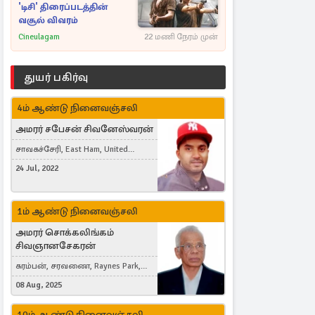
'டிசி' திரைப்படத்தின்
வசூல் விவரம்
Cineulagam
22 மணி நேரம் முன்
துயர் பகிர்வு
4ம் ஆண்டு நினைவஞ்சலி
அமரர் சபேசன் சிவனேஸ்வரன்
சாவகச்சேரி, East Ham, United
Kingdom
24 Jul, 2022
1ம் ஆண்டு நினைவஞ்சலி
அமரர் சொக்கலிங்கம்
சிவஞானசேகரன்
கரம்பன், சரவணை, Raynes Park,
London, United Kingdom
08 Aug, 2025
10ம் ஆண்டு நினைவஞ்சலி