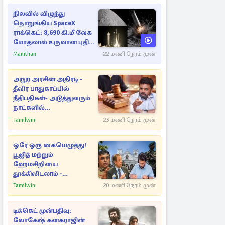
நிலவில் விழுந்து
நொறுங்கிய SpaceX
ராக்கெட்: 8,690 கி.மீ வேக
மோதலால் உருவான புதிய
பள்ளம்!
Manithan
22 மணி நேரம் முன்
அநுர அரசின் அதிரடி -
தீவிர பாதுகாப்பில்
நீதிபதிகள்- அடுத்துவரும்
நாட்களில்
அம்பலமாகவுள்ள ரகசியம்
Tamilwin
23 மணி நேரம் முன்
ஒரே ஒரு கையெழுத்து!
பூஜித் மற்றும்
ஹேமசிறியை
தூக்கிலிடலாம் -
அநுரவுக்குச் சென்ற
Tamilwin
20 மணி நேரம் முன்
அறிவுரை..
டிக்கெட் முன்பதிவு:
லோகேஷ் கனகராஜின்