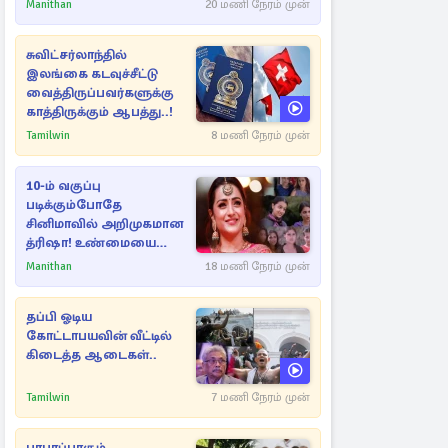
Manithan
20 மணி நேரம் முன்
சுவிட்சர்லாந்தில்
இலங்கை கடவுச்சீட்டு
வைத்திருப்பவர்களுக்கு
காத்திருக்கும் ஆபத்து..!
Tamilwin
8 மணி நேரம் முன்
10-ம் வகுப்பு
படிக்கும்போதே
சினிமாவில் அறிமுகமான
த்ரிஷா! உண்மையை
பகிர்ந்த இயக்குநர் பிரவீன்
Manithan
18 மணி நேரம் முன்
காந்தி
தப்பி ஓடிய
கோட்டாபயவின் வீட்டில்
கிடைத்த ஆடைகள்..
Tamilwin
7 மணி நேரம் முன்