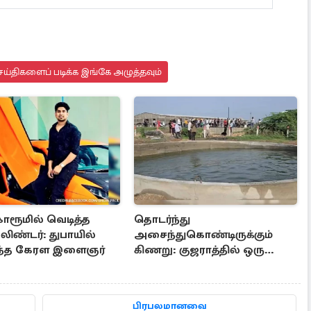
ய்திகளைப் படிக்க இங்கே அழுத்தவும்
ோரூமில் வெடித்த
தொடர்ந்து
லிண்டர்: துபாயில்
அசைந்துகொண்டிருக்கும்
ந்த கேரள இளைஞர்
கிணறு: குஜராத்தில் ஒரு
சுவாரஸ்ய நிகழ்வு
பிரபலமானவை