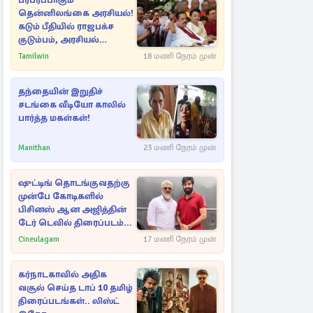
பரபரப்பாகும்
தென்னிலங்கை அரசியல்!
கடும் பீதியில் ராஜபக்ச
குடும்பம், அரசியல்
நட்புகள்
Tamilwin
18 மணி நேரம் முன்
தந்தையின் இறுதிச்
சடங்கை வீடியோ காலில்
பார்த்த மகள்கள்!
Manithan
23 மணி நேரம் முன்
ஷுட்டிங் தொடங்குவதற்கு
முன்பே கோடிகளில்
பிசினஸ் ஆன அஜித்தின்
டேர் டெவில் திரைப்படம்...
Cineulagam
17 மணி நேரம் முன்
கர்நாடகாவில் அதிக
வசூல் செய்த டாப் 10 தமிழ்
திரைப்படங்கள்.. லிஸ்ட்