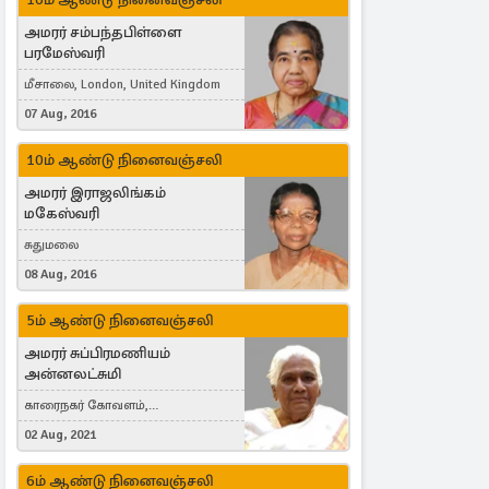
அமரர் சம்பந்தபிள்ளை
பரமேஸ்வரி
மீசாலை, London, United Kingdom
07 Aug, 2016
10ம் ஆண்டு நினைவஞ்சலி
அமரர் இராஜலிங்கம்
மகேஸ்வரி
சுதுமலை
08 Aug, 2016
5ம் ஆண்டு நினைவஞ்சலி
அமரர் சுப்பிரமணியம்
அன்னலட்சுமி
காரைநகர் கோவளம்,
வெள்ளவத்தை
02 Aug, 2021
6ம் ஆண்டு நினைவஞ்சலி