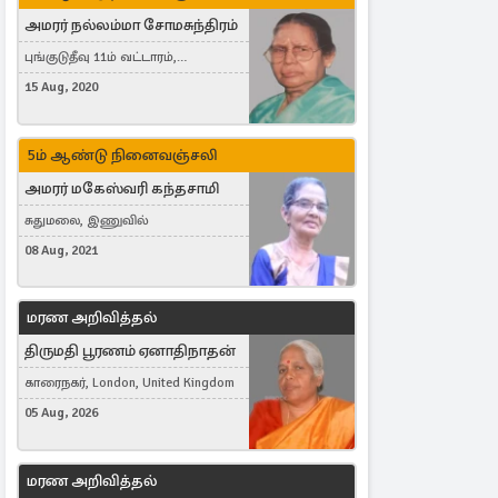
அமரர் நல்லம்மா சோமசுந்திரம்
புங்குடுதீவு 11ம் வட்டாரம்,
கொட்டாஞ்சேனை
15 Aug, 2020
5ம் ஆண்டு நினைவஞ்சலி
அமரர் மகேஸ்வரி கந்தசாமி
சுதுமலை, இணுவில்
08 Aug, 2021
மரண அறிவித்தல்
திருமதி பூரணம் ஏனாதிநாதன்
காரைநகர், London, United Kingdom
05 Aug, 2026
மரண அறிவித்தல்