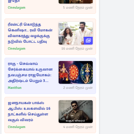
இதோ
Cineulagam
5 மணி நேரம் முன்
ரீஎன்ட்ரி கொடுத்த
கெனிஷா.. ரவி மோகன்
விவாகரத்து வழக்குக்கு
நடுவில் போட்ட பதிவு
Cineulagam
16 மணி நேரம் முன்
ராகு - செவ்வாய்
சேர்க்கையால் உருவான
நவபஞ்சம ராஜயோகம்:
அதிர்ஷ்டம் பெறும் 3
ராசிகள்!
Manithan
2 மணி நேரம் முன்
ஜனநாயகன் பாக்ஸ்
ஆபிஸ்: உலகளவில் 16
நாட்களில் செய்துள்ள
வசூல் விவரம்
Cineulagam
4 மணி நேரம் முன்