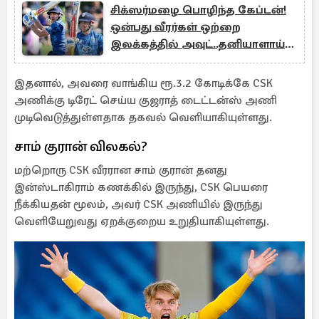
சிக்ஸர்மழை பொழிந்த கேப்டன்!
ஒன்பது வீரர்கள் ஒற்றை
இலக்கத்தில் அவுட்..தனியாளாய்
135 ஓட்டங்கள் விளாசல்
இதனால், அவரை வாங்கிய ரூ.3.2 கோடிக்கே CSK
அணிக்கு டிரேட் செய்ய குஜராத் டைட்டன்ஸ் அணி
முடிவெடுத்துள்ளதாக தகவல் வெளியாகியுள்ளது.
சாம் குரான் விலகல்?
மற்றொரு CSK வீரரான சாம் குரான் தனது
இன்ஸ்டாகிராம் கணக்கில் இருந்து, CSK பெயரை
நீக்கியதன் மூலம், அவர் CSK அணியில் இருந்து
வெளியேறுவது ஏறக்குறைய உறுதியாகியுள்ளது.