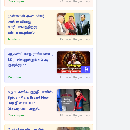
Cineulagam
23 மணி நேரம் முன்
முன்னாள் அமைச்சர்
அகில விராஜ்
காரியவசத்திற்கு
விளக்கமறியல்
Tamilwin
15 மணி நேரம் முன்
ஆகஸ்ட் மாத ராசிபலன்..,
12 ராசிகளுக்கும் எப்படி
இருக்கும்?
Manithan
11 மணி நேரம் முன்
6 நாட்களில் இந்தியாவில்
Spider-Man: Brand New
Day திரைப்படம்
செய்துள்ள வசூல்..
Cineulagam
18 மணி நேரம் முன்