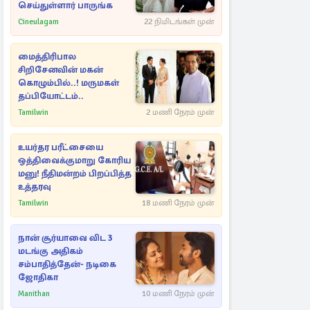
செய்துள்ளார் பாருங்க
Cineulagam
22 நிமிடங்கள் முன்
மைத்திரிபால
சிறிசேனவின் மகன்
கொழும்பில்..! மருமகள்
தப்பியோட்டம்..
Tamilwin
2 மணி நேரம் முன்
உயர்தர பரீட்சையை
ஒத்திவைக்குமாறு கோரிய
மனு! நீதிமன்றம் பிறப்பித்த
உத்தரவு
Tamilwin
18 மணி நேரம் முன்
நான் சூர்யாவை விட 3
மடங்கு அதிகம்
சம்பாதித்தேன்- நடிகை
ஜோதிகா
Manithan
10 மணி நேரம் முன்