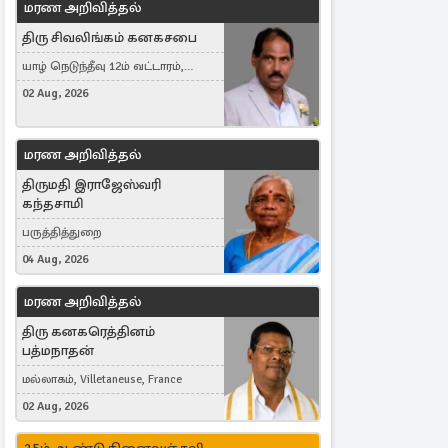
மரண அறிவித்தல்
திரு சிவலிங்கம் கனகசபை
யாழ் நெடுந்தீவு 12ம் வட்டாரம்,
Jaffna, நயினாதீவு, London, United
02 Aug, 2026
Kingdom
மரண அறிவித்தல்
திருமதி இராஜேஸ்வரி
கந்தசாமி
பருத்தித்துறை
04 Aug, 2026
மரண அறிவித்தல்
திரு கனகரெத்தினம்
பத்மநாதன்
மல்லாகம், Villetaneuse, France
02 Aug, 2026