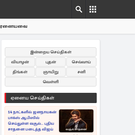
ஏனையவை
இன்றைய செய்திகள்
வியாழன்
புதன்
செவ்வாய்
திங்கள்
ஞாயிறு
சனி
வெள்ளி
ஏனைய செய்திகள்
14 நாட்களில் ஜனநாயகன்
பாக்ஸ் ஆபிஸில்
செய்துள்ள வசூல்.. புதிய
சாதனை படைத்த விஜய்