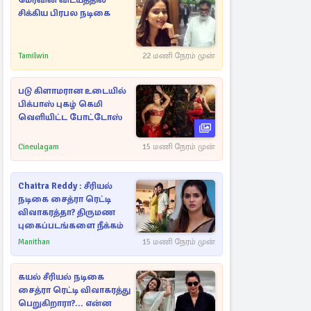
மேர்வின் விடயத்தில்
சிக்கிய பிரபல நடிகை
Tamilwin
22 மணி நேரம் முன்
படு கிளாமரான உடையில்
பிக்பாஸ் புகழ் கெமி
வெளியிட்ட போட்டோஸ்
Cineulagam
15 மணி நேரம் முன்
Chaitra Reddy : சீரியல்
நடிகை சைத்ரா ரெட்டி
விவாகரத்தா? திருமண
புகைப்படங்களை நீக்கம்
Manithan
15 மணி நேரம் முன்
கயல் சீரியல் நடிகை
சைத்ரா ரெட்டி விவாகரத்து
பெறுகிறாரா?... என்ன