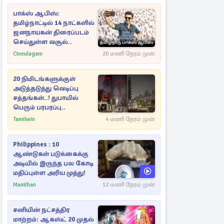
பாக்ஸ் ஆபிஸ்:
தமிழ்நாட்டில் 14 நாட்களில்
ஜனநாயகன் திரைப்படம்
செய்துள்ள வசூல்..
Cineulagam
20 மணி நேரம் முன்
20 நிமிடங்களுக்குள்
அடுத்தடுத்து வெடிப்பு
சத்தங்கள்..! துபாயில்
பெரும் பரபரப்பு..
Tamilwin
4 மணி நேரம் முன்
Philippines : 10
ஆண்டுகள் படுக்கைக்கு
அடியில் இருந்த பல கோடி
மதிப்புள்ள அரிய முத்து!
Manithan
12 மணி நேரம் முன்
சனியின் நட்சத்திர
மாற்றம்: ஆகஸ்ட் 20 முதல்