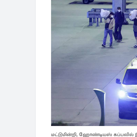
மட்டுமின்றி, ஹோண்டியஸ் கப்பலில் இரு