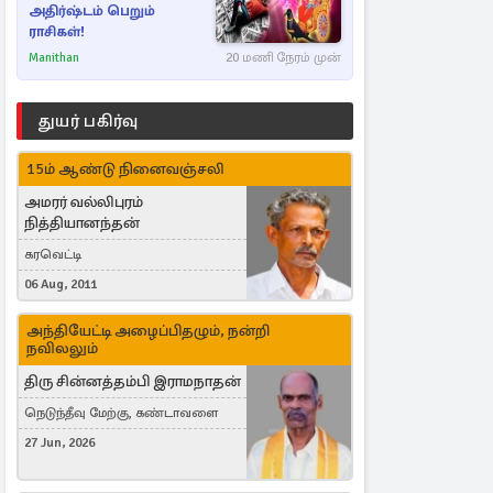
அதிர்ஷ்டம் பெறும்
ராசிகள்!
Manithan
20 மணி நேரம் முன்
துயர் பகிர்வு
15ம் ஆண்டு நினைவஞ்சலி
அமரர் வல்லிபுரம்
நித்தியானந்தன்
கரவெட்டி
06 Aug, 2011
அந்தியேட்டி அழைப்பிதழும், நன்றி
நவிலலும்
திரு சின்னத்தம்பி இராமநாதன்
நெடுந்தீவு மேற்கு, கண்டாவளை
27 Jun, 2026