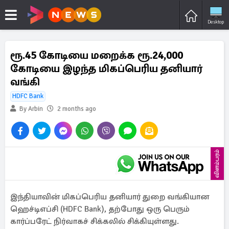
Desktop
ரூ.45 கோடியை மறைக்க ரூ.24,000
கோடியை இழந்த மிகப்பெரிய தனியார்
வங்கி
HDFC Bank
By Arbin
2 months ago
விளம்பரம்
இந்தியாவின் மிகப்பெரிய தனியார் துறை வங்கியான
ஹெச்டிஎப்சி (HDFC Bank), தற்போது ஒரு பெரும்
கார்ப்பரேட் நிர்வாகச் சிக்கலில் சிக்கியுள்ளது.