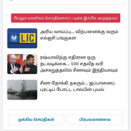
மேலும் வணிகம் செய்திகளைப் படிக்க இங்கே அழுத்தவும்
அரிய வாய்ப்பு... விற்பனைக்கு வரும்
எல்ஐசி பங்குகள்
ரஷ்யாவிற்கு எதிரான ஒரு
நடவடிக்கை... 100 சதவீத வரி
அச்சுறுத்தலில் சீனாவும் இந்தியாவும்
சீனா நோக்கி நகரும்... ஜப்பானைப்
புரட்டிப் போட்ட டால்பின் புயல்
முக்கிய செய்திகள்
பிரபலமானவை