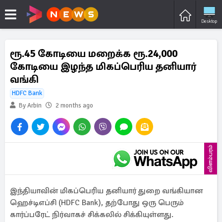
Desktop
ரூ.45 கோடியை மறைக்க ரூ.24,000
கோடியை இழந்த மிகப்பெரிய தனியார்
வங்கி
HDFC Bank
By Arbin
2 months ago
விளம்பரம்
இந்தியாவின் மிகப்பெரிய தனியார் துறை வங்கியான
ஹெச்டிஎப்சி (HDFC Bank), தற்போது ஒரு பெரும்
கார்ப்பரேட் நிர்வாகச் சிக்கலில் சிக்கியுள்ளது.