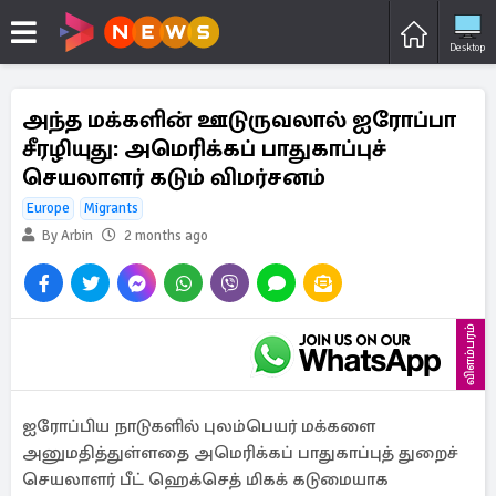
Desktop
அந்த மக்களின் ஊடுருவலால் ஐரோப்பா
சீரழியுது: அமெரிக்கப் பாதுகாப்புச்
செயலாளர் கடும் விமர்சனம்
Europe
Migrants
By Arbin
2 months ago
விளம்பரம்
ஐரோப்பிய நாடுகளில் புலம்பெயர் மக்களை
அனுமதித்துள்ளதை அமெரிக்கப் பாதுகாப்புத் துறைச்
செயலாளர் பீட் ஹெக்செத் மிகக் கடுமையாக