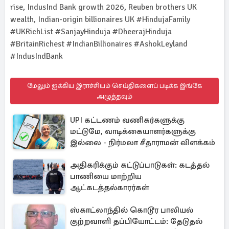
rise, IndusInd Bank growth 2026, Reuben brothers UK
wealth, Indian-origin billionaires UK #HindujaFamily
#UKRichList #SanjayHinduja #DheerajHinduja
#BritainRichest #IndianBillionaires #AshokLeyland
#IndusIndBank
மேலும் ஐக்கிய இராச்சியம் செய்திகளைப் படிக்க இங்கே
அழுத்தவும்
UPI கட்டணம் வணிகர்களுக்கு
மட்டுமே, வாடிக்கையாளர்களுக்கு
இல்லை - நிர்மலா சீதாராமன் விளக்கம்
அதிகரிக்கும் கட்டுப்பாடுகள்: கடத்தல்
பாணியை மாற்றிய
ஆட்கடத்தல்காரர்கள்
ஸ்காட்லாந்தில் கொடூர பாலியல்
குற்றவாளி தப்பியோட்டம்: தேடுதல்