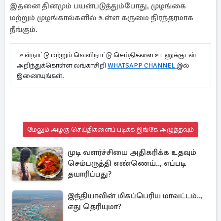
இதனை தினமும் பயன்படுத்தும்போது, முழங்கை
மற்றும் முழங்கால்களில் உள்ள கருமை நிரந்தரமாக
நீங்கும்.
உள்நாட்டு மற்றும் வெளிநாட்டு செய்திகளை உடனுக்குடன்
அறிந்துக்கொள்ள லங்காசிறி
WHATSAPP CHANNEL
இல்
இணையுங்கள்.
மேலும் அழகு செய்திகளைப் படிக்க இங்கே அழுத்தவும்
முடி வளர்ச்சியை அதிகரிக்க உதவும்
செம்பருத்தி எண்ணெய்.., எப்படி
தயாரிப்பது?
இந்தியாவின் மிகப்பெரிய மாவட்டம்..,
எது தெரியுமா?