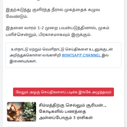
இதற்கடுத்து குளிர்ந்த நீரால் முகத்தைக் கழுவ
வேண்டும்.
இதனை வாரம் 1-2 முறை பயன்படுத்தினால், முகம்
பளிச்சென்றும், பிரகாசமாகவும் இருக்கும்.
உள்நாட்டு மற்றும் வெளிநாட்டு செய்திகளை உடனுக்குடன்
அறிந்துக்கொள்ள லங்காசிறி
WHATSAPP CHANNEL
இல்
இணையுங்கள்.
மேலும் அழகு செய்திகளைப் படிக்க இங்கே அழுத்தவும்
சிம்மத்திற்கு செல்லும் சூரியன்..,
கோடிகளில் பணத்தை
அள்ளப்போகும் 3 ராசிகள்