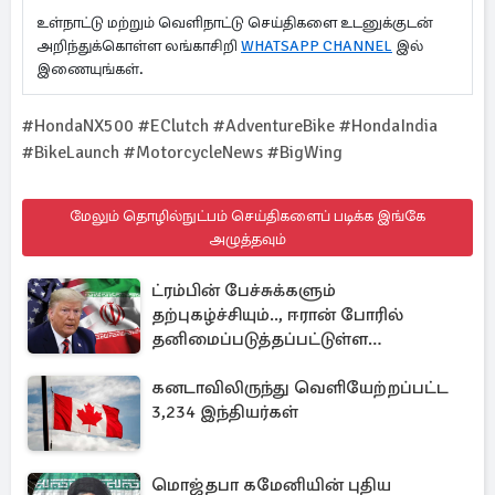
உள்நாட்டு மற்றும் வெளிநாட்டு செய்திகளை உடனுக்குடன்
அறிந்துக்கொள்ள லங்காசிறி
WHATSAPP CHANNEL
இல்
இணையுங்கள்.
#HondaNX500 #EClutch #AdventureBike #HondaIndia
#BikeLaunch #MotorcycleNews #BigWing
மேலும் தொழில்நுட்பம் செய்திகளைப் படிக்க இங்கே
அழுத்தவும்
ட்ரம்பின் பேச்சுக்களும்
தற்புகழ்ச்சியும்.., ஈரான் போரில்
தனிமைப்படுத்தப்பட்டுள்ள
அமெரிக்கா
கனடாவிலிருந்து வெளியேற்றப்பட்ட
3,234 இந்தியர்கள்
மொஜ்தபா கமேனியின் புதிய