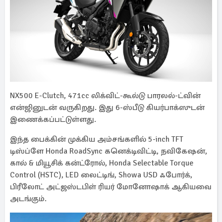
NX500 E-Clutch, 471cc லிக்விட்-கூல்டு பாரலல்-ட்வின்
என்ஜினுடன் வருகிறது. இது 6-ஸ்பீடு கியர்பாக்ஸுடன்
இணைக்கப்பட்டுள்ளது.
இந்த பைக்கின் முக்கிய அம்சங்களில் 5-inch TFT
டிஸ்ப்ளே Honda RoadSync கனெக்டிவிட்டி, நவிகேஷன்,
கால் & மியூசிக் கன்ட்ரோல், Honda Selectable Torque
Control (HSTC), LED லைட்டிங், Showa USD ஃபோர்க்,
பிரீலோட் அட்ஜஸ்டபிள் ரியர் மோனோஷாக் ஆகியவை
அடங்கும்.