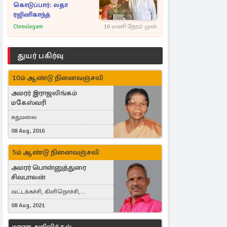
கொடுப்பார்: லதா
ரஜினிகாந்த்
Cineulagam
16 மணி நேரம் முன்
துயர் பகிர்வு
10ம் ஆண்டு நினைவஞ்சலி
அமரர் இராஜலிங்கம்
மகேஸ்வரி
சுதுமலை
08 Aug, 2016
5ம் ஆண்டு நினைவஞ்சலி
அமரர் பொன்னுத்துரை
சிவபாலன்
வட்டக்கச்சி, கிளிநொச்சி,
வட்டக்கச்சி இராமநாதபுரம்
08 Aug, 2021
மரண அறிவித்தல்