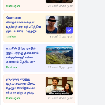
Cineulagam
22 மணி நேரம் முன்
பொரளை
சிறைச்சாலைக்குள்
பதற்றத்தை ஏற்படுத்திய
கும்பல் யார்...! குற்றப்
பின்னணி தொடர்பில்
Tamilwin
4 மணி நேரம் முன்
அதிர்ச்சித் தகவல்கள்
உலகில் இந்த நகரில்
இறப்பதற்கு தடையாம்:
எங்குள்ளது? என்ன
காரணம் தெரியுமா?
Manithan
22 மணி நேரம் முன்
முடிவுக்கு வந்தது
முதலமைச்சர் விஜய்
மற்றும் சங்கீதாவின்
விவாகரத்து வழக்கு
Cineulagam
21 மணி நேரம் முன்