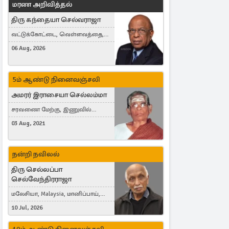
மரண அறிவித்தல்
திரு கந்தையா செல்வராஜா
வட்டுக்கோட்டை, வெள்ளவத்தை,
Toronto, Canada
06 Aug, 2026
5ம் ஆண்டு நினைவஞ்சலி
அமரர் இராசையா செல்லம்மா
சரவணை மேற்கு, இணுவில்
கிழக்கு
03 Aug, 2021
நன்றி நவிலல்
திரு செல்லப்பா
செல்வேந்திரராஜா
மலேசியா, Malaysia, மானிப்பாய்,
Duisburg, Germany, London, United
10 Jul, 2026
Kingdom