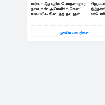
ரஷ்யா மீது புதிய பொருளாதார
சியூட்ட
தடைகள்: அமெரிக்க செனட்
இத்தாலி
சபையில் கிடைத்த ஒப்புதல்
ஸ்பெயின
நடவடிக
முக்கிய செய்திகள்