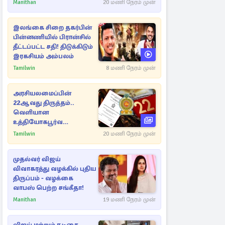
விளக்கம்
Manithan
20 மணி நேரம் முன்
இலங்கை சிறை தகர்பின்
பின்னணியில் பிரான்சில்
தீட்டப்பட்ட சதி! திடுக்கிடும்
இரகசியம் அம்பலம்
Tamilwin
8 மணி நேரம் முன்
அரசியலமைப்பின்
22ஆவது திருத்தம்..
வெளியான
உத்தியோகபூர்வ
அறிவிப்பு!
Tamilwin
20 மணி நேரம் முன்
முதல்வர் விஜய்
விவாகரத்து வழக்கில் புதிய
திருப்பம் - வழக்கை
வாபஸ் பெற்ற சங்கீதா!
Manithan
19 மணி நேரம் முன்