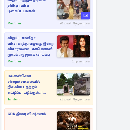
விஜய் மற்றும் நடிகை
திரிஷாவின்
புகைப்படங்கள்
Manithan
20 மணி நேரம் முன்
விஜய் - சங்கீதா
விவாகரத்து வழக்கு இன்று
விசாரணை - காணொளி
மூலம் ஆஜராக வாய்ப்பு
Manithan
1 நாள் முன்
பல்லன்சேன
சிறைச்சாலையில்
நிலவிய பதற்றம்
கட்டுப்பாட்டுக்குள்..!
அதிரடியாக களமிறங்கிய
Tamilwin
21 மணி நேரம் முன்
அதிகாரிகள்
GDN திரை விமர்சனம்