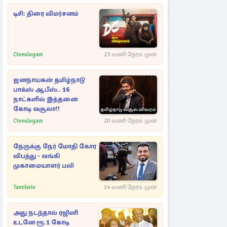
டிசி: திரை விமர்சனம்
Cineulagam
23 மணி நேரம் முன்
ஜனநாயகன் தமிழ்நாடு
பாக்ஸ் ஆபீஸ்.. 16
நாட்களில் இத்தனை
கோடி வசூலா!!
Cineulagam
20 மணி நேரம் முன்
நேருக்கு நேர் மோதி கோர
விபத்து - வங்கி
முகாமையாளர் பலி
Tamilwin
14 மணி நேரம் முன்
அது நடந்தால் ரஜினி
உடனே ரூ.1 கோடி