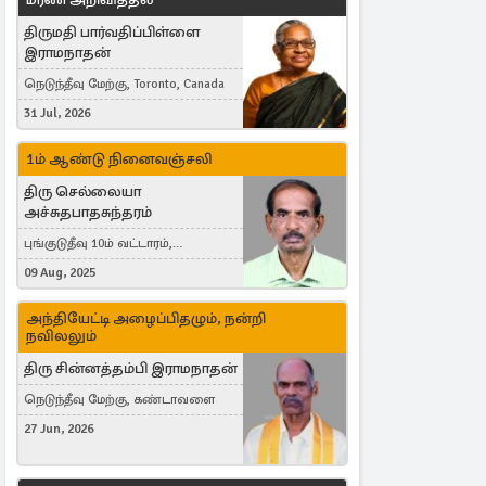
திருமதி பார்வதிப்பிள்ளை
இராமநாதன்
நெடுந்தீவு மேற்கு, Toronto, Canada
31 Jul, 2026
1ம் ஆண்டு நினைவஞ்சலி
திரு செல்லையா
அச்சுதபாதசுந்தரம்
புங்குடுதீவு 10ம் வட்டாரம்,
கொள்ளுப்பிட்டி
09 Aug, 2025
அந்தியேட்டி அழைப்பிதழும், நன்றி
நவிலலும்
திரு சின்னத்தம்பி இராமநாதன்
நெடுந்தீவு மேற்கு, கண்டாவளை
27 Jun, 2026