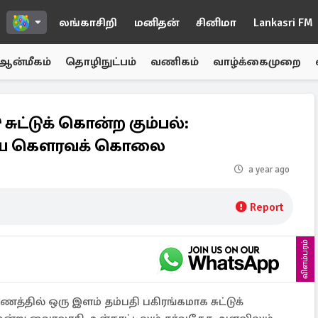
லங்காசிறி
மனிதன்
சினிமா
Lankasri FM
ஆன்மீகம்
தொழிநுட்பம்
வணிகம்
வாழ்க்கைமுறை
சுட்டுக் கொன்ற கும்பல்:
றிய கௌரவக் கொலை
a year ago
Report
விளம்பரம்
த்தில் ஒரு இளம் தம்பதி பகிரங்கமாக சுட்டுக்