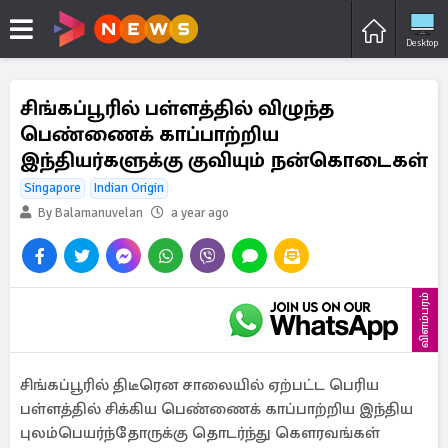
Desktop
சிங்கப்பூரில் பள்ளத்தில் விழுந்த
பெண்ணைக் காப்பாற்றிய
இந்தியர்களுக்கு குவியும் நன்கொடைகள்
Singapore
Indian Origin
By Balamanuvelan
a year ago
விளம்பரம்
சிங்கப்பூரில் திடீரென சாலையில் ஏற்பட்ட பெரிய
பள்ளத்தில் சிக்கிய பெண்ணைக் காப்பாற்றிய இந்திய
புலம்பெயர்ந்தோருக்கு தொடர்ந்து கௌரவங்கள்