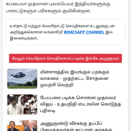
சுப்பையா முதலான புலம்பெயர் இந்தியர்களுக்கு
பாராட்டுகளும் பரிசுகளும் குவிகின்றன.
உள்நாட்டு மற்றும் வெளிநாட்டு செய்திகளை உடனுக்குடன்
அறிந்துக்கொள்ள லங்காசிறி
WHATSAPP CHANNEL
இல்
இணையுங்கள்.
மேலும் சர்வதேசம் செய்திகளைப் படிக்க இங்கே அழுத்தவும்
மின்சாரத்தில் இயங்கும் பறக்கும்
வாகனம் - முதற்கட்ட சோதனை
முயற்சி வெற்றி
பேப்பரை படிக்க சொன்ன முதல்வர்
விஜய் - உதயநிதி ஸ்டாலின் கொடுத்த
பதிலடி
அணுகுண்டு வீச்சுக்கு தப்பிப்
பிழைத்தவர்கள் ஜப்பான் அரசுக்கு