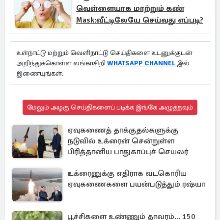
வெள்ளையாக மாற்றும் கண்
Mask:வீட்டிலேயே செய்வது எப்படி?
உள்நாட்டு மற்றும் வெளிநாட்டு செய்திகளை உடனுக்குடன்
அறிந்துக்கொள்ள லங்காசிறி
WHATSAPP CHANNEL
இல்
இணையுங்கள்.
மேலும் அழகு செய்திகளைப் படிக்க இங்கே அழுத்தவும்
ஏவுகணைத் தாக்குதல்களுக்கு
நடுவில் உக்ரைன் சென்றுள்ள
பிரித்தானிய பாதுகாப்புச் செயலர்
உக்ரைனுக்கு எதிராக வடகொரிய
ஏவுகணைகளை பயன்படுத்தும் ரஷ்யா
பூச்சிகளை உண்ணும் தாவரம்... 150