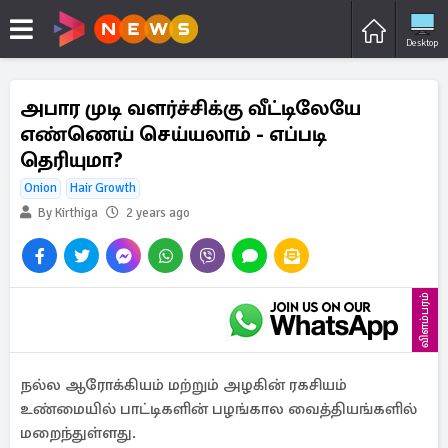
Desktop
அபார முடி வளர்ச்சிக்கு வீட்டிலேயே
எண்ணெய் செய்யலாம் - எப்படி
தெரியுமா?
Onion
Hair Growth
By Kirthiga
2 years ago
விளம்பரம்
நல்ல ஆரோக்கியம் மற்றும் அழகின் ரகசியம்
உண்மையில் பாட்டிகளின் பழங்கால வைத்தியங்களில்
மறைந்துள்ளது.