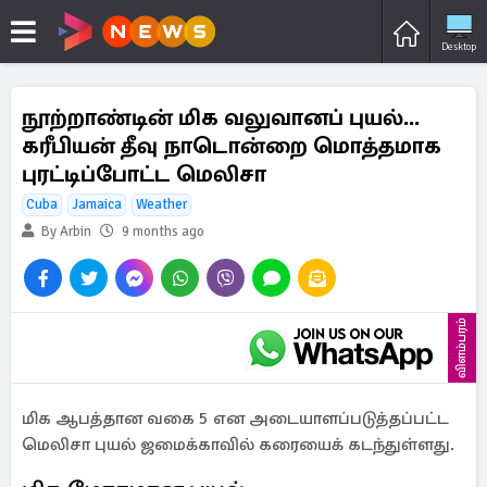
Desktop
நூற்றாண்டின் மிக வலுவானப் புயல்...
கரீபியன் தீவு நாடொன்றை மொத்தமாக
புரட்டிப்போட்ட மெலிசா
Cuba
Jamaica
Weather
By Arbin
9 months ago
விளம்பரம்
மிக ஆபத்தான வகை 5 என அடையாளப்படுத்தப்பட்ட
மெலிசா புயல் ஜமைக்காவில் கரையைக் கடந்துள்ளது.