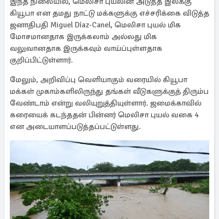
இந்த நிலையில், மெலிசா புயலின் அடுத்த இலக்கு
கியூபா என தமது நாட்டு மக்களுக்கு எச்சரிக்கை விடுத்த
ஜனாதிபதி Miguel Díaz-Canel, மெலிசா புயல் மிக
மோசமானதாக இருக்கலாம் அல்லது மிக
வலுவானதாக இருக்கவும் வாய்ப்புள்ளதாக
குறிப்பிட்டுள்ளார்.
மேலும், அறிவிப்பு வெளியாகும் வரையில் கியூபா
மக்கள் முகாம்களிலிருந்து தங்கள் வீடுகளுக்குத் திரும்ப
வேண்டாம் என்று வலியுறுத்தியுள்ளார். ஜமைக்காவில்
கரையைக் கடந்ததன் பின்னர் மெலிசா புயல் வகை 4
என அடையாளப்படுத்தப்பட்டுள்ளது.