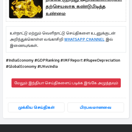
தற்செயலாக கண்டுபிடித்த
உண்மை
உள்நாட்டு மற்றும் வெளிநாட்டு செய்திகளை உடனுக்குடன்
அறிந்துக்கொள்ள லங்காசிறி
WHATSAPP CHANNEL
இல்
இணையுங்கள்.
#IndiaEconomy #GDPRanking #IMFReport #RupeeDepreciation
#GlobalEconomy #UKvsIndia
மேலும் இந்தியா செய்திகளைப் படிக்க இங்கே அழுத்தவும்
முக்கிய செய்திகள்
பிரபலமானவை